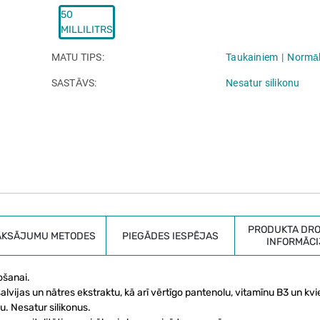
50
MILLILITRS
MATU TIPS
Taukainiem
Normā
SASTĀVS
Nesatur silikonu
PRODUKTA DRO
AKSĀJUMU METODES
PIEGĀDES IESPĒJAS
INFORMĀCI
ošanai.
lvijas un nātres ekstraktu, kā arī vērtīgo pantenolu, vitamīnu B3 un kv
u. Nesatur silikonus.