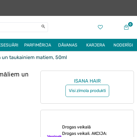
0
KSESUĀRI
PARFIMĒRIJA
DĀVANAS
KARJERA
NODERĪGI
un taukainiem matiem, 50ml
māliem un
ISANA HAIR
Visi zīmola produkti
Drogas veikalā
Drogas veikali. AKCIJA: