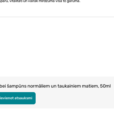
ru, vitalitāti un vairāk mirdzuma visā to garumā.
ei šampūns normāliem un taukainiem matiem, 50ml
ievienot atsauksmi