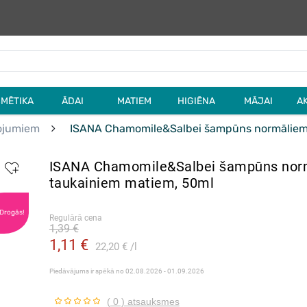
MĒTIKA
ĀDAI
MATIEM
HIGIĒNA
MĀJAI
A
ļojumiem
ISANA Chamomile&Salbei šampūns normāliem 
ISANA Chamomile&Salbei šampūns nor
taukainiem matiem, 50ml
 Drogās!
Regulārā cena
1,39 €
1,11 €
22,20 €
l
Piedāvājums ir spēkā no
02.08.2026 - 01.09.2026
( 0 ) atsauksmes