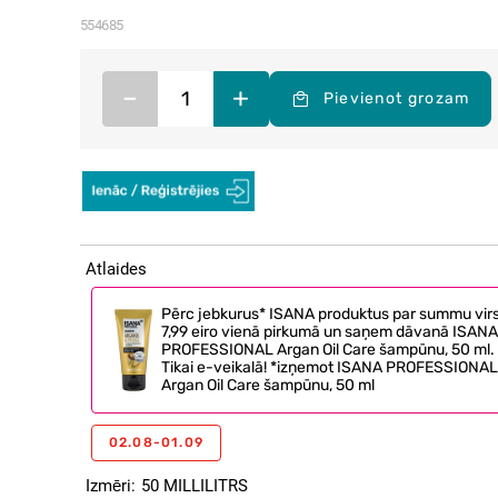
554685
–
+
Pievienot grozam
Atlaides
Pērc jebkurus* ISANA produktus par summu vir
7,99 eiro vienā pirkumā un saņem dāvanā ISANA
PROFESSIONAL Argan Oil Care šampūnu, 50 ml.
Tikai e-veikalā! *izņemot ISANA PROFESSIONAL
Argan Oil Care šampūnu, 50 ml
02.08-01.09
Izmēri
50 MILLILITRS