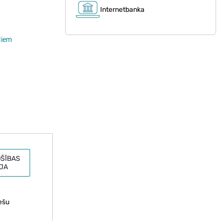
Internetbanka
liem
ŠĪBAS
JA
iešu