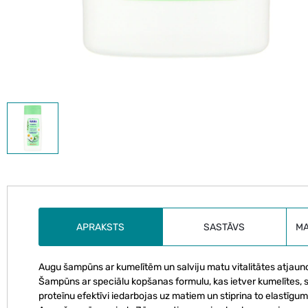
APRAKSTS
SASTĀVS
M
Augu šampūns ar kumelītēm un salviju matu vitalitātes atjaun
Šampūns ar speciālu kopšanas formulu, kas ietver kumelītes, sa
proteīnu efektīvi iedarbojas uz matiem un stiprina to elastīgum