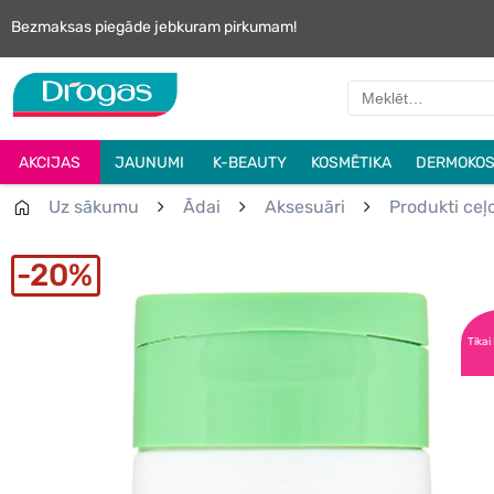
Bezmaksas piegāde jebkuram pirkumam!
AKCIJAS
JAUNUMI
K-BEAUTY
KOSMĒTIKA
DERMOKOS
Uz sākumu
Ādai
Aksesuāri
Produkti ce
20%
Tikai