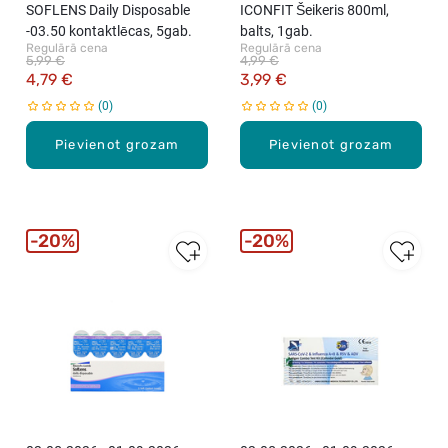
SOFLENS Daily Disposable
ICONFIT Šeikeris 800ml,
-03.50 kontaktlēcas, 5gab.
balts, 1gab.
Regulārā cena
Regulārā cena
5,99 €
4,99 €
4,79 €
3,99 €
0
0
Pievienot grozam
Pievienot grozam
20%
20%