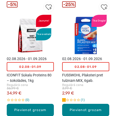
5%
25%
Jaunums!
Tikai Drogās!
Tikai e-veikalā
02.08.2026 - 01.09.2026
02.08.2026 - 01.09.2026
02.08-01.09
02.08-01.09
ICONFIT Sūkalu Proteīns 80
FUSSWOHL Plāksteri pret
– šokolādes, 1kg
tulznām MIX, 6gab.
Regulārā cena
Regulārā cena
36,99 €
3,99 €
34,99 €
2,99 €
0
1
Pievienot grozam
Pievienot grozam