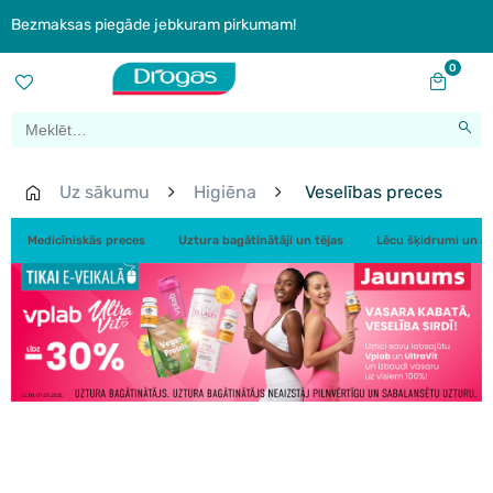
Bezmaksas piegāde jebkuram pirkumam!
0
Uz sākumu
Higiēna
Veselības preces
Medicīniskās preces
Uztura bagātinātāji un tējas
Lēcu šķidrumi un ac