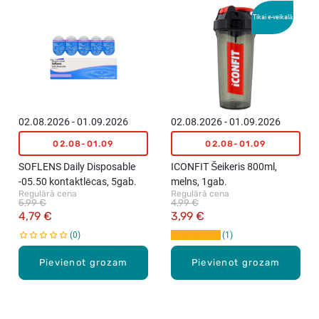
Tikai e-veikalā
02.08.2026 - 01.09.2026
02.08.2026 - 01.09.2026
02.08-01.09
02.08-01.09
SOFLENS Daily Disposable
ICONFIT Šeikeris 800ml,
-05.50 kontaktlēcas, 5gab.
melns, 1gab.
Regulārā cena
Regulārā cena
5,99 €
4,99 €
4,79 €
3,99 €
0
1
Pievienot grozam
Pievienot grozam