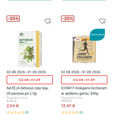
25%
25%
Tikai e-veikalā
02.08.2026 - 01.09.2026
02.08.2026 - 01.09.2026
02.08-01.09
02.08-01.09
NATĒJA Detoxus zāļu tēja,
ICONFIT Kolagēns locītavām
20 paciņas pa 2.0g
ar apelsīnu garšu, 300g
Regulārā cena
Regulārā cena
3,39 €
17,99 €
2,54 €
13,49 €
0
0