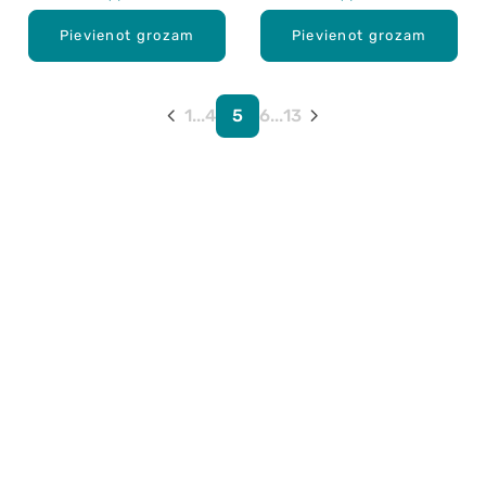
Pievienot grozam
Pievienot grozam
1
...
4
5
6
...
13
Karjera Drogās
BUJ Biežāk uzdotie jautājumi
Lietošanas noteikumi