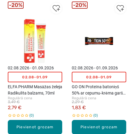
20%
20%
02.08.2026 - 01.09.2026
02.08.2026 - 01.09.2026
02.08-01.09
02.08-01.09
ELFA PHARM Masāžas želeja
GO ON Proteīna batoniņš
Radikulīta balzams, 70ml
50% ar cepumu‑krēma garšu,
Regulārā cena
Regulārā cena
40g
3,49 €
2,29 €
2,79 €
1,83 €
0
0
Pievienot grozam
Pievienot grozam