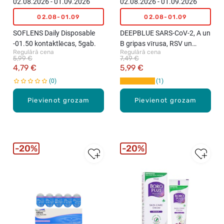
02.08.2026 - 01.09.2026
02.08.2026 - 01.09.2026
02.08-01.09
02.08-01.09
SOFLENS Daily Disposable
DEEPBLUE SARS-CoV-2, A un
-01.50 kontaktlēcas, 5gab.
B gripas vīrusa, RSV un
Regulārā cena
Regulārā cena
adenovīrusa antigēnu
5,99 €
7,49 €
kombinētais testa komplekts
4,79 €
5,99 €
0
1
Pievienot grozam
Pievienot grozam
20%
20%