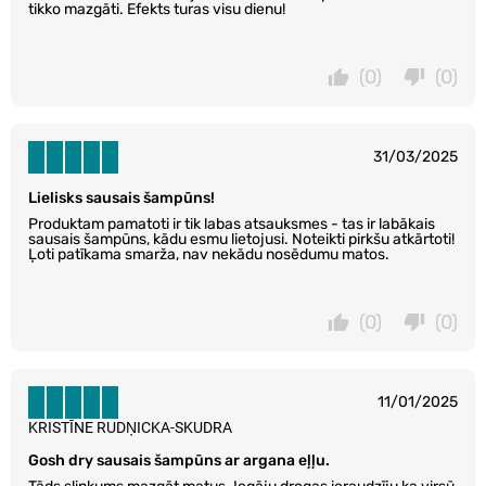
tikko mazgāti. Efekts turas visu dienu!
(0)
(0)
31/03/2025
Lielisks sausais šampūns!
Produktam pamatoti ir tik labas atsauksmes - tas ir labākais
sausais šampūns, kādu esmu lietojusi. Noteikti pirkšu atkārtoti!
Ļoti patīkama smarža, nav nekādu nosēdumu matos.
(0)
(0)
11/01/2025
KRISTĪNE RUDŅICKA-SKUDRA
Gosh dry sausais šampūns ar argana eļļu.