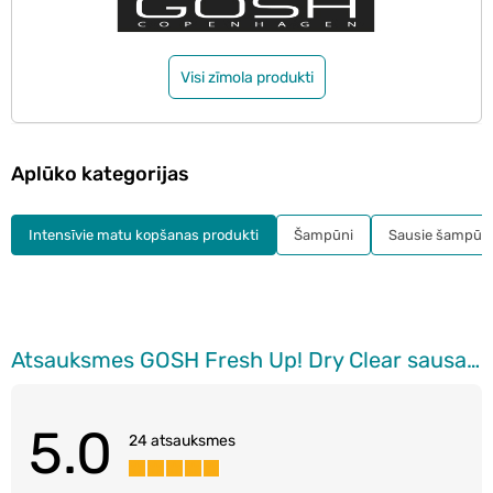
Visi zīmola produkti
Aplūko kategorijas
Intensīvie matu kopšanas produkti
Šampūni
Sausie šampūn
Atsauksmes GOSH Fresh Up! Dry Сlear sausais šampūns, 150ml
5.0
24 atsauksmes