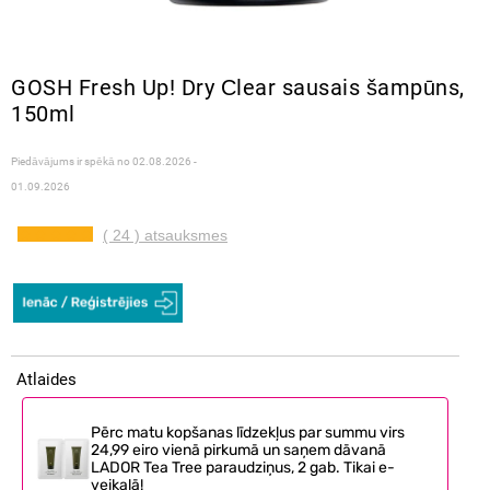
GOSH Fresh Up! Dry Сlear sausais šampūns,
150ml
Piedāvājums ir spēkā no
02.08.2026 -
01.09.2026
( 24 ) atsauksmes
Atlaides
Pērc matu kopšanas līdzekļus par summu virs
24,99 eiro vienā pirkumā un saņem dāvanā
LADOR Tea Tree paraudziņus, 2 gab. Tikai e-
veikalā!