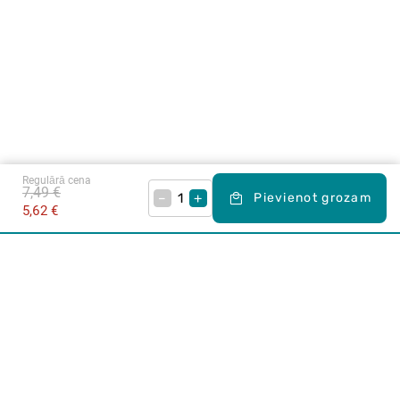
Regulārā cena
7,49 €
–
+
Pievienot grozam
5,62 €
Karjera Drogās
BUJ Biežāk uzdotie jautājumi
Lietošanas noteikumi