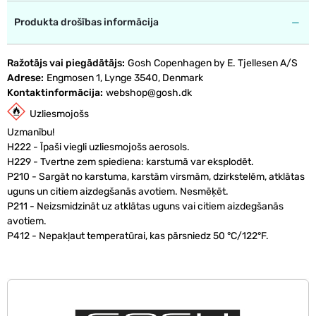
Produkta drošības informācija
Ražotājs vai piegādātājs
Gosh Copenhagen by E. Tjellesen A/S
Adrese
Engmosen 1, Lynge 3540, Denmark
Kontaktinformācija
webshop@gosh.dk
Uzliesmojošs
Uzmanību!
H222 - Īpaši viegli uzliesmojošs aerosols.
H229 - Tvertne zem spiediena: karstumā var eksplodēt.
P210 - Sargāt no karstuma, karstām virsmām, dzirkstelēm, atklātas
uguns un citiem aizdegšanās avotiem. Nesmēķēt.
P211 - Neizsmidzināt uz atklātas uguns vai citiem aizdegšanās
avotiem.
P412 - Nepakļaut temperatūrai, kas pārsniedz 50 °C/122°F.