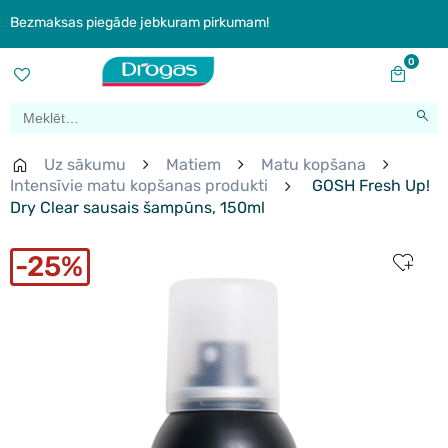
Bezmaksas piegāde jebkuram pirkumam!
0
Uz sākumu
Matiem
Matu kopšana
Intensīvie matu kopšanas produkti
GOSH Fresh Up!
Dry Сlear sausais šampūns, 150ml
25%