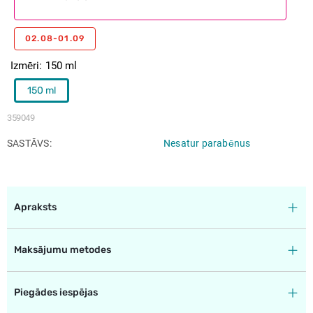
02.08-01.09
Izmēri
150 ml
150 ml
359049
SASTĀVS
Nesatur parabēnus
Apraksts
Maksājumu metodes
Piegādes iespējas