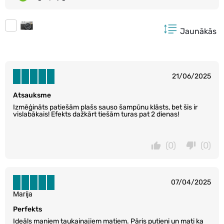
Jaunākās
21/06/2025
Atsauksme
Izmēģināts patiešām plašs sauso šampūnu klāsts, bet šis ir
vislabākais! Efekts dažkārt tiešām turas pat 2 dienas!
(0)
(0)
07/04/2025
Marija
Perfekts
Ideāls maniem taukainajiem matiem. Pāris putieni un mati ka