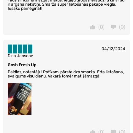
Tāds slinkums mazgāt matus. Iegāju drogas ieraudzīju ka virsū
ir argana riekstiņi. Smarža super lietošanas pakāpe viegla.
Iesaku pamēģināt!
(0)
(0)
04/12/2024
Dina Jansone
Gosh Fresh Up
Paldies, notestēju! Patīkami pārsteidza smarža. Ērta lietošana,
svaigums visu dienu. Vakarā tomēr mati jāmazgā.
(0)
(0)