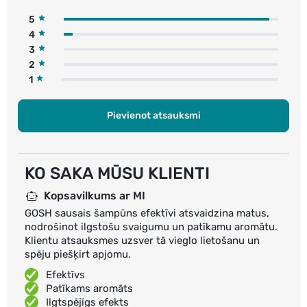
5
4
3
2
1
Pievienot atsauksmi
KO SAKA MŪSU KLIENTI
Kopsavilkums ar MI
GOSH sausais šampūns efektīvi atsvaidzina matus,
nodrošinot ilgstošu svaigumu un patīkamu aromātu.
Klientu atsauksmes uzsver tā vieglo lietošanu un
spēju piešķirt apjomu.
Efektīvs
Patīkams aromāts
Ilgtspējīgs efekts