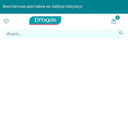
Бесплатная доставка на любую покупку!
0
ByeBye Blemish:
помощник в борьбе с
прыщами
Home
|
ByeBye Blemish: помощник в борьбе с прыщами