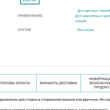
2000 мл
Для цветных ткане
ПРИМЕНЕНИЕ
Для шерстяных и де
тканей
COCTAB
Без хлора
ИНФОРМАЦИ
СПОСОБЫ ОПЛАТЫ
ВАРИАНТЫ ДОСТАВКИ
БЕЗОПАСНО
ПРОДУКТ
едназначен для стирки в стиральной машине или вручную. Не со
ктивно удаляет даже трудновыводимые пятна, а также помогает