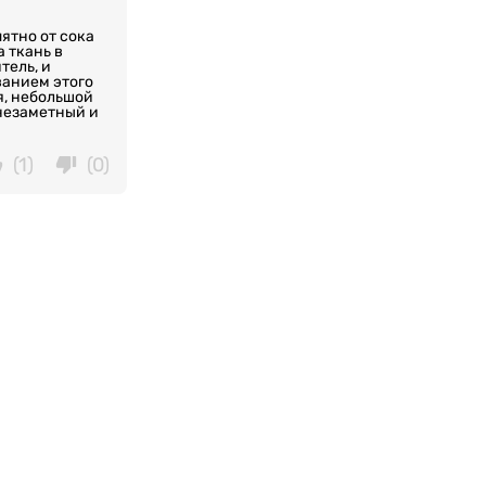
ятно от сока
а ткань в
тель, и
ванием этого
я, небольшой
 незаметный и
(1)
(0)