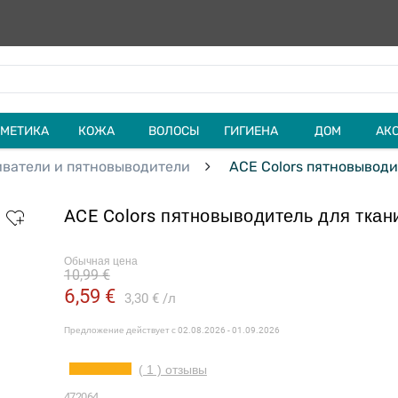
МЕТИКА
КОЖА
ВОЛОСЫ
ГИГИЕНА
ДОМ
АК
иватели и пятновыводители
ACE Colors пятновыводит
ACE Colors пятновыводитель для ткани
Обычная цена
10,99 €
6,59 €
3,30 €
л
Предложение действует с
02.08.2026 - 01.09.2026
( 1 ) отзывы
472064