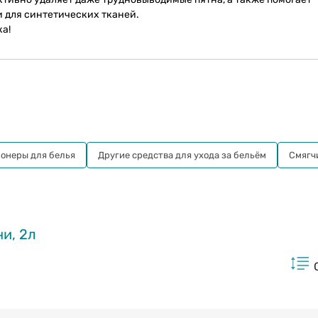
и для синтетических тканей.
ка!
онеры для белья
Другие cредства для ухода за бельём
Смягч
и, 2л