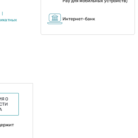
Pay для мобильных устройств)
й
Интернет-банк
ликатных
Я О
СТИ
А
держит