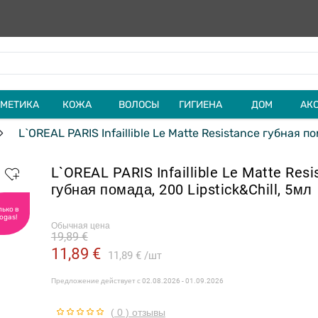
МЕТИКА
КОЖА
ВОЛОСЫ
ГИГИЕНА
ДОМ
АК
L`OREAL PARIS Infaillible Le Matte Resistance губная по
L`OREAL PARIS Infaillible Le Matte Resi
губная помада, 200 Lipstick&Chill, 5мл
лько в
ogas!
Обычная цена
19,89 €
11,89 €
11,89 €
шт
Предложение действует с
02.08.2026 - 01.09.2026
( 0 ) отзывы