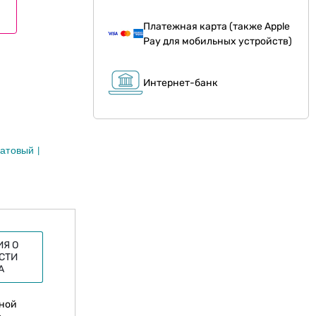
Платежная карта (также Apple
Pay для мобильных устройств)
Интернет-банк
атовый
Я О
СТИ
А
дной