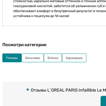
стойкостью, идеально матовым оттенком и точным аппл
гиалуроновой кислотой, заботится об увлажнении губ и
обеспечивает комфорт и безупречный результат в течение
устойчива к поцелуям до 16 часов!
Посмотри категории
Помады
Бальзамы
Блески
Карандаши
Отзывы L`OREAL PARIS Infaillible Le M