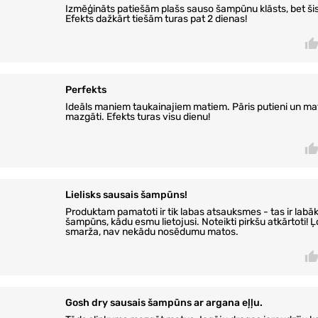
Izmēģināts patiešām plašs sauso šampūnu klāsts, bet šis 
Efekts dažkārt tiešām turas pat 2 dienas!
Perfekts
Ideāls maniem taukainajiem matiem. Pāris putieni un mat
mazgāti. Efekts turas visu dienu!
Lielisks sausais šampūns!
Produktam pamatoti ir tik labas atsauksmes - tas ir labā
šampūns, kādu esmu lietojusi. Noteikti pirkšu atkārtoti! 
smarža, nav nekādu nosēdumu matos.
Gosh dry sausais šampūns ar argana eļļu.