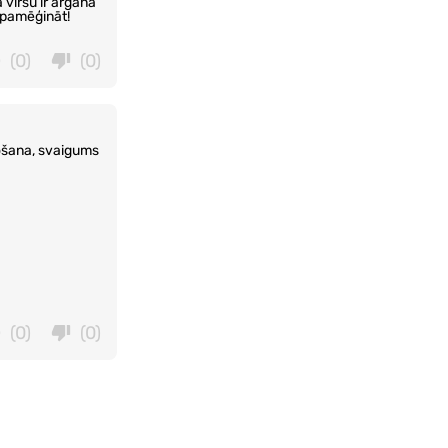
 virsū ir argana
 pamēģināt!
(0)
(0)
tošana, svaigums
(0)
(0)