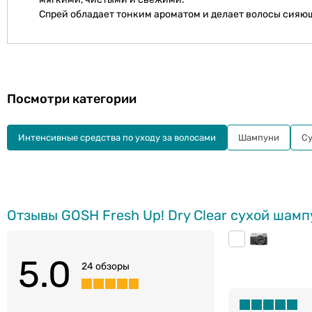
Спрей обладает тонким ароматом и делает волосы сияю
Посмотри категории
Интенсивные средства по уходу за волосами
Шампуни
С
Отзывы GOSH Fresh Up! Dry Сlear сухой шамп
5.0
24 обзоры