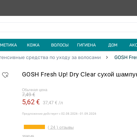
МЕТИКА
КОЖА
ВОЛОСЫ
ГИГИЕНА
ДОМ
АК
тенсивные средства по уходу за волосами
GOSH Fres
GOSH Fresh Up! Dry Сlear сухой шампу
Обычная цена
7,49 €
5,62 €
37,47 €
л
Предложение действует с
02.08.2026 - 01.09.2026
( 24 ) отзывы
359049