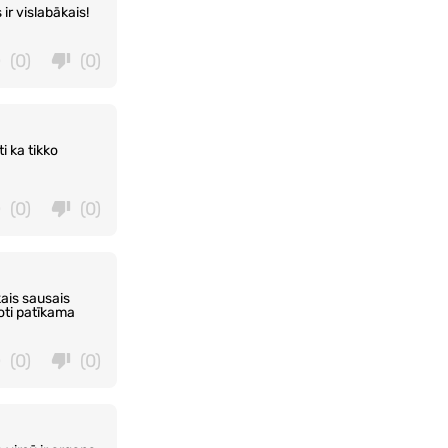
ir vislabākais!
(0)
(0)
i ka tikko
(0)
(0)
kais sausais
Ļoti patīkama
(0)
(0)