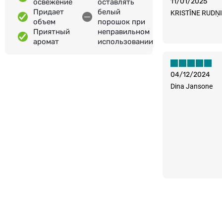
11/01/2025
освежение
оставлять
Придает
белый
KRISTĪNE RUDŅ
объем
порошок при
Приятный
неправильном
аромат
использовании
04/12/2024
Dina Jansone