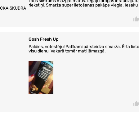
Tāds slinkums mazgāt matus. Iegāju drogas ieraudzīju ka
riekstiņi. Smarža super lietošanas pakāpe viegla. Iesaku
ICKA-SKUDRA
Gosh Fresh Up
Paldies, notestēju! Patīkami pārsteidza smarža. Ērta lie
visu dienu. Vakarā tomēr mati jāmazgā.