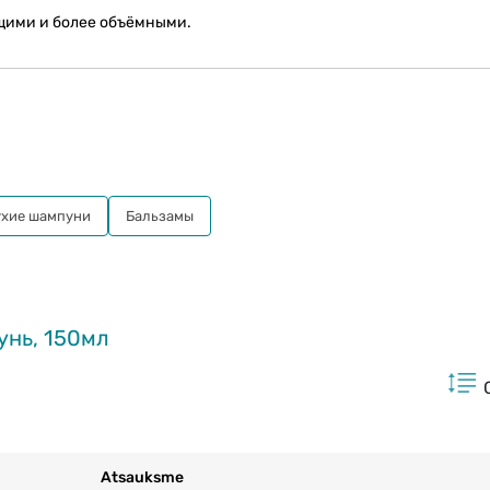
щими и более объёмными.
ухие шампуни
Бальзамы
унь, 150мл
Atsauksme