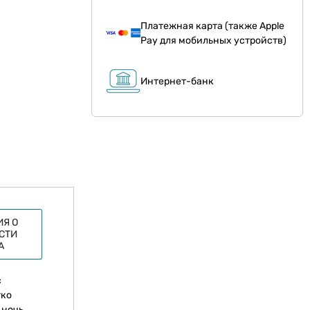
Платежная карта (также Apple
Pay для мобильных устройств)
Интернет-банк
Я О
СТИ
А
с
гко
 ночь.