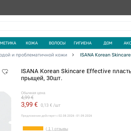
МЕТИКА
КОЖА
ВОЛОСЫ
ГИГИЕНА
ДОМ
АК
одой и проблематичной кожи
ISANA Korean Skincare
ISANA Korean Skincare Effective пласт
прыщей, 30шт.
Обычная цена
4,99 €
3,99 €
0,13 €
шт
Предложение действует с
02.08.2026 - 01.09.2026
( 1 ) отзывы