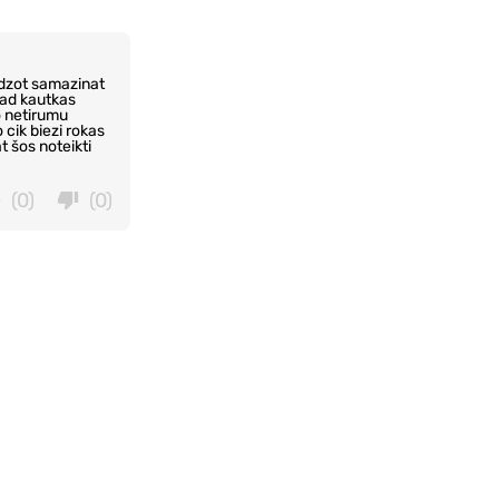
idzot samazinat
kad kautkas
o netirumu
cik biezi rokas
t šos noteikti
(0)
(0)