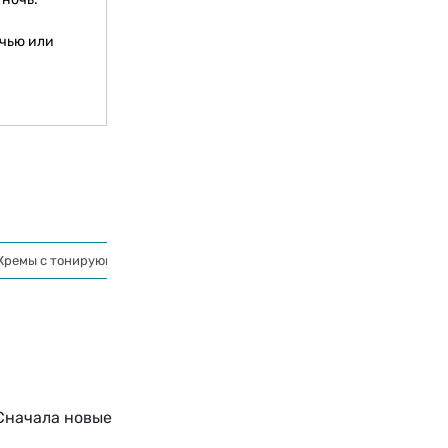
очью или
Кремы с тонирующим эффектом
Кремы для лица
Для очистки 
Сначала новые