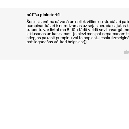
pūtīšu plaksteriši
Šos es saņēmu dāvanā un neliek vilties un stradā ari pal
pumpinas kā ari ir neredzamas uz sejas nerada sajutas 
traucetu var lietot mo 8-10h tādā veidā sevi pasargāt n
ieklusanas un kasisanas -jo biezi mes pat nepamanam to 
stiepjas pakasit pumpinu vai to noplest..Iesaku izmeiģinā
pati iegadašos vēl kad beigsies;))