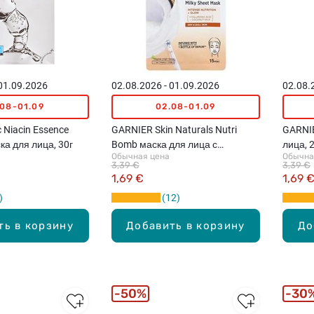
 01.09.2026
02.08.2026 - 01.09.2026
02.08.
.08-01.09
02.08-01.09
Niacin Essence
GARNIER Skin Naturals Nutri
GARNIE
ка для лица, 30г
Bomb маска для лица с
лица, 
Обычная цена
Обычна
кокосовым молоком, 32г
3,39 €
3,39 €
1,69 €
1,69 
12
ть в корзину
Добавить в корзину
До
50%
30