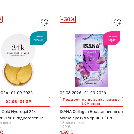
%
30%
Только
Только в
онлайн
Drogas!
2026 - 01.09.2026
02.08.2026 - 01.09.2026
Подарок за покупку свыше
02.08-01.09
7,99 евро!
 Gold Hydrogel 24k
ISANA Collagen Booster тканевая
onic Acid гидрогелевые
маска против морщин, 1шт.
я цена
Обычная цена
для кожи вокруг глаз, 60шт
€
1,99 €
 €
1,39 €