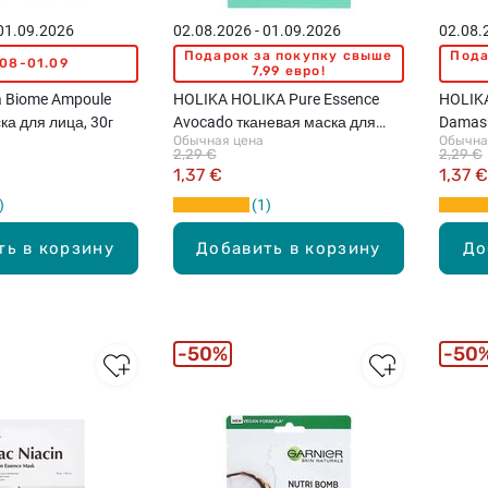
 01.09.2026
02.08.2026 - 01.09.2026
02.08.
Подарок за покупку свыше
Пода
.08-01.09
7,99 евро!
a Biome Ampoule
HOLIKA HOLIKA Pure Essence
HOLIKA
ка для лица, 30г
Avocado тканевая маска для
Damask
Обычная цена
Обычна
лица, 23мл
для ли
2,29 €
2,29 €
1,37 €
1,37 €
1
ть в корзину
Добавить в корзину
До
50%
50