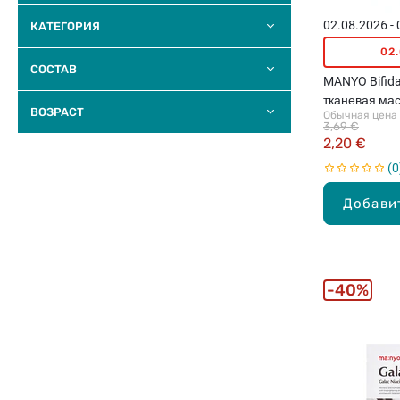
02.08.2026 -
КАТЕГОРИЯ
02
COCTAB
MANYO Bifid
тканевая мас
BOЗPACТ
Обычная цена
3,69 €
2,20 €
0
Добави
40%