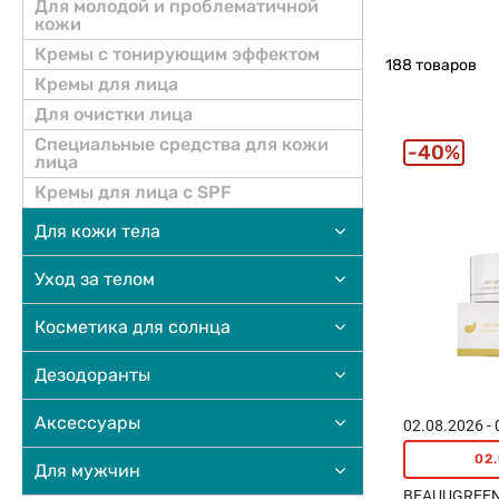
Для молодой и проблематичной
кожи
Кремы с тонирующим эффектом
188 товаров
Кремы для лица
Для очистки лица
Специальные средства для кожи
40%
лица
Кремы для лица с SPF
Для кожи тела
Уход за телом
Косметика для солнца
Дезодоранты
Aксессуары
02.08.2026 -
02
Для мужчин
BEAUUGREEN 