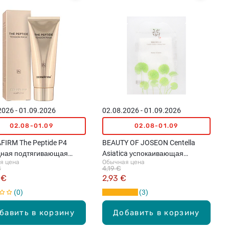
2026 - 01.09.2026
02.08.2026 - 01.09.2026
02.08-01.09
02.08-01.09
IRM The Peptide P4
BEAUTY OF JOSEON Centella
дная подтягивающая
Asiatica успокаивающая
я цена
Обычная цена
 60г
тканевая маска для лица, 25мл
€
4,19 €
 €
2,93 €
0
3
бавить в корзину
Добавить в корзину