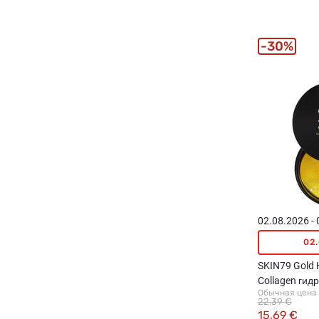
30%
02.08.2026 -
02
SKIN79 Gold 
Collagen гид
Обычная цена
для кожи вокр
22,39 €
15,69 €