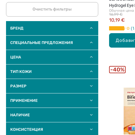
Hydrogel Eye
Очистить фильтры
Обычная цена
гидрогелевые
16,99 €
коллагеном и
10,19 €
вокруг глаз, 
БРЕНД
1
Добави
СПЕЦИАЛЬНЫЕ ПРЕДЛОЖЕНИЯ
ЦЕНА
40%
ТИП КОЖИ
РАЗМЕР
ПРИМЕНЕНИЕ
НАЛИЧИЕ
КОНСИСТЕНЦИЯ