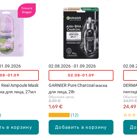
Только в
Drogas!
 01.09.2026
02.08.2026 - 01.09.2026
02.08.
.08-01.09
02.08-01.09
 Real Ampoule Mask
GARNIER Pure Charcoal маска
DERMAF
ка для лица, 27мл
для лица, 28г
пепти
Обычная цена
Обычна
маска,
3,39 €
34,99 
1,69 €
24,49
12
ть в корзину
Добавить в корзину
До