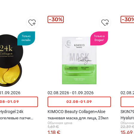
30%
30
Только
Только в
онлайн
Drogas!
 01.09.2026
02.08.2026 - 01.09.2026
02.08.
.08-01.09
02.08-01.09
Hydrogel 24k
KIMOCO Beauty Collagen+Aloe
SKIN79
рогелевые патчи
тканевая маска для лица, 23мл
Hyalur
Обычная цена
Обычна
уг глаз, 60шт
патчи 
1,69 €
22,39 
1,18 €
15,69