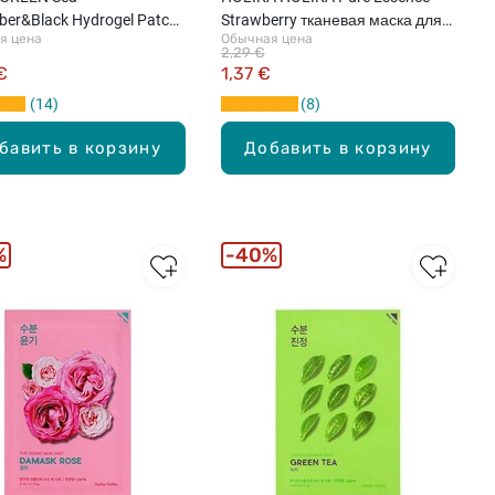
er&Black Hydrogel Patch
Strawberry тканевая маска для
я цена
Обычная цена
елевые патчи с
лица, 23мл
2,29 €
ктом морского огурца для
€
1,37 €
округ глаз, 60шт.
14
8
бавить в корзину
Добавить в корзину
%
40%