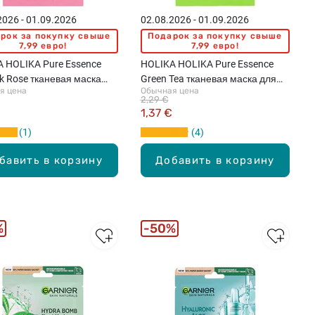
2026 - 01.09.2026
02.08.2026 - 01.09.2026
рок за покупку свыше
Подарок за покупку свыше
7,99 евро!
7,99 евро!
 HOLIKA Pure Essence
HOLIKA HOLIKA Pure Essence
 Rose тканевая маска
Green Tea тканевая маска для
я цена
Обычная цена
ца, 23мл
лица, 23мл
2,29 €
1,37 €
1
4
бавить в корзину
Добавить в корзину
%
50%