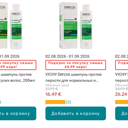
 01.09.2026
02.08.2026 - 01.09.2026
02.08.
а покупку свыше
Подарок за покупку свыше
Пода
,99 евро!
24,99 евро!
s шампунь против
VICHY Dercos шампунь против
VICHY 
сухих волос, 200мл
перхоти для нормальных и
перхот
Обычная цена
Обычна
жирных волос, 200мл
жирных
21,99 €
34,99 
16,49 €
26,24
2
ть в корзину
Добавить в корзину
До