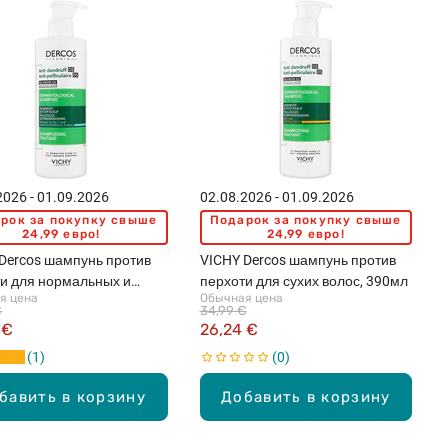
2026 - 01.09.2026
02.08.2026 - 01.09.2026
рок за покупку свыше
Подарок за покупку свыше
24,99 евро!
24,99 евро!
Dercos шампунь против
VICHY Dercos шампунь против
и для нормальных и
перхоти для сухих волос, 390мл
я цена
Обычная цена
 волос, 390мл
€
34,99 €
 €
26,24 €
1
0
бавить в корзину
Добавить в корзину