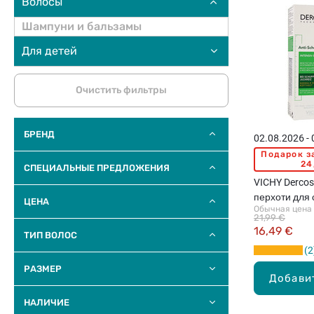
Волосы
Шампуни и бальзамы
Для детей
Очистить фильтры
БРЕНД
02.08.2026 -
Подарок з
24
СПЕЦИАЛЬНЫЕ ПРЕДЛОЖЕНИЯ
VICHY Derco
перхоти для 
ЦЕНА
Обычная цена
21,99 €
16,49 €
ТИП ВОЛОС
2
РАЗМЕР
Добави
НАЛИЧИЕ