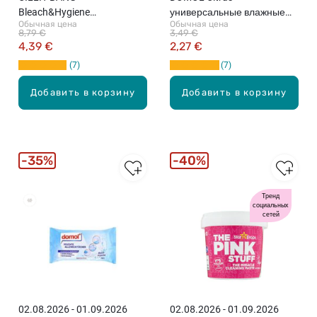
Bleach&Hygiene
универсальные влажные
Обычная цена
Обычная цена
распыляемый очиститель-
чистящие салфетки, 50шт.
8,79 €
3,49 €
отбеливатель, 750мл
4,39 €
2,27 €
7
7
Добавить в корзину
Добавить в корзину
35%
40%
Тренд
Бестселлеры
социальных
сетей
02.08.2026 - 01.09.2026
02.08.2026 - 01.09.2026