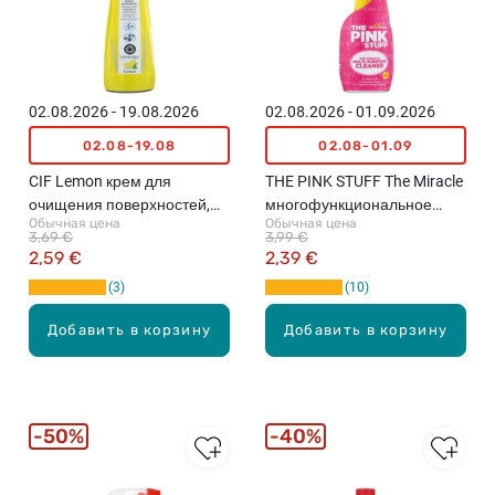
02.08.2026 - 19.08.2026
02.08.2026 - 01.09.2026
02.08-19.08
02.08-01.09
CIF Lemon крем для
THE PINK STUFF The Miracle
очищения поверхностей,
многофункциональное
Обычная цена
Обычная цена
780г
чистящее средство-спрей,
3,69 €
3,99 €
750мл
2,59 €
2,39 €
3
10
Добавить в корзину
Добавить в корзину
50%
40%