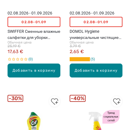
02.08.2026 - 01.09.2026
02.08.2026 - 01.09.2026
02.08-01.09
02.08-01.09
SWIFFER Cменные влажные
DOMOL Hygiene
салфетки для уборки
универсальные чистящие
Обычная цена
Обычная цена
полов, 48шт.
салфетки, 40шт.
25,19 €
3,79 €
17,63 €
2,65 €
0
5
Добавить в корзину
Добавить в корзину
30%
40%
Тренд
социальных
сетей