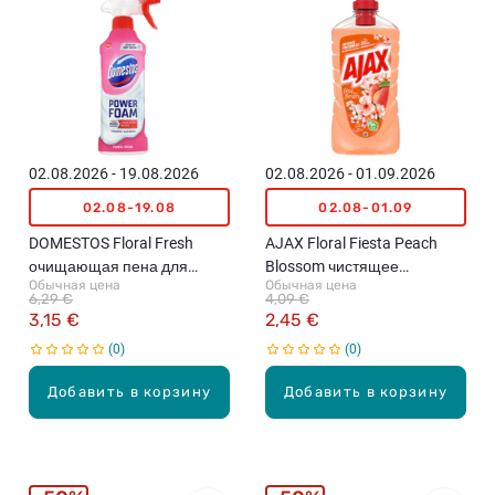
02.08.2026 - 19.08.2026
02.08.2026 - 01.09.2026
02.08-19.08
02.08-01.09
DOMESTOS Floral Fresh
AJAX Floral Fiesta Peach
очищающая пена для
Blossom чистящее
Обычная цена
Обычная цена
туалета и ванной комнаты,
средство для мытья полов,
6,29 €
4,09 €
435мл
1л
3,15 €
2,45 €
0
0
Добавить в корзину
Добавить в корзину