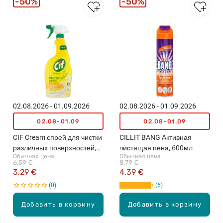
50%
50%
02.08.2026 - 01.09.2026
02.08.2026 - 01.09.2026
02.08-01.09
02.08-01.09
CIF Cream спрей для чистки
CILLIT BANG Активная
различных поверхностей,
чистящая пена, 600мл
Обычная цена
Обычная цена
750мл
6,59 €
8,79 €
3,29 €
4,39 €
0
6
Добавить в корзину
Добавить в корзину