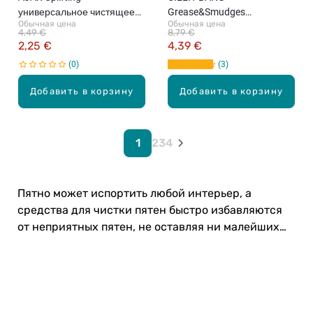
универсальное чистящее
Grease&Smudges
Обычная цена
Обычная цена
средство, 1л
распыляемый очиститель
4,49 €
8,79 €
поверхностей, 750мл
2,25 €
4,39 €
0
3
Добавить в корзину
Добавить в корзину
1
2
3
4
Пятно может испортить любой интерьер, а
средства для чистки пятен быстро избавляются
от неприятных пятен, не оставляя ни малейших
следов. Загляни и выбери!
Карьера в Drogas