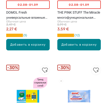
02.08-01.09
02.08-01.09
DOMOL Fresh
THE PINK STUFF The Miracle
универсальные влажные
многофункциональная
Обычная цена
Обычная цена
салфетки, 50шт.
чистящая паста, 850г
3,49 €
5,99 €
2,27 €
3,59 €
5
12
Добавить в корзину
Добавить в корзину
30%
30%
Тренд
социальных
Бестселлеры
сетей