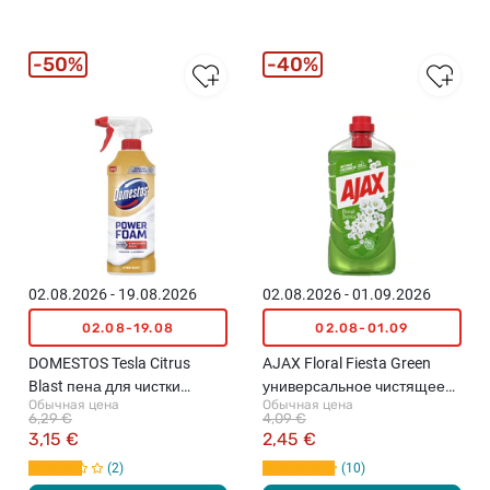
50%
40%
02.08.2026 - 19.08.2026
02.08.2026 - 01.09.2026
02.08-19.08
02.08-01.09
DOMESTOS Tesla Citrus
AJAX Floral Fiesta Green
Blast пена для чистки
универсальное чистящее
Обычная цена
Обычная цена
унитазов, 435мл
средство, 1л
6,29 €
4,09 €
3,15 €
2,45 €
2
10