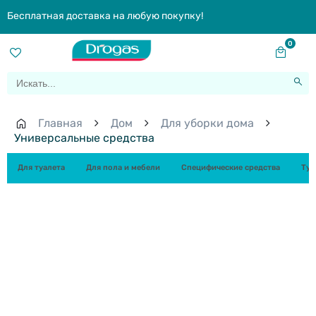
Бесплатная доставка на любую покупку!
0
Главная
Дом
Для уборки дома
Универсальные средства
Для туалета
Для пола и мебели
Специфические средства
Туа