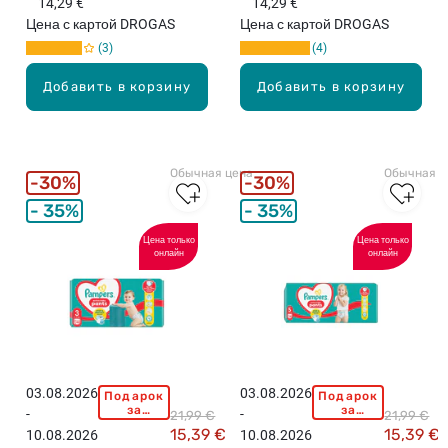
14,29 €
14,29 €
P
P
евро!
евро!
9
Цена с картой DROGAS
Цена с картой DROGAS
E
E
к
3
4
R
R
г
S
S
+
Добавить в корзину
Добавить в корзину
M
E
,
a
x
3
x
t
2
i
r
ш
Обычная цена
Обычная ц
4
a
30%
30%
т
т
L
.
35%
35%
р
a
у
r
Цена только
Цена только
онлайн
онлайн
с
g
и
e
к
6
и
т
,
р
9
у
-
с
03.08.2026
03.08.2026
Подарок
Подарок
P
P
1
и
за
за
-
-
21,99 €
21,99 €
A
A
покупку
покупку
5
к
15,39 €
15,39 €
10.08.2026
10.08.2026
свыше
свыше
M
M