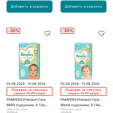
и
S
и
т
т
Добавить в корзину
Добавить в корзину
к
P
к
.
.
и
a
и
,
n
,
4
t
2
-
s
-
30%
30%
8
J
5
к
u
к
г
m
г
,
b
,
6
o
7
8
P
2
ш
a
ш
т
c
т
.
k
.
п
03.08.2026 - 10.08.2026
03.08.2026 - 10.08.2026
о
Подарок за покупку
Подарок за покупку
д
свыше 15,99 евро!
свыше 15,99 евро!
г
PAMPERS Premium Care
PAMPERS Premium Care
у
Midi3 подгузники, 6-10кг,
Maxi4 подгузники, 9-14кг,
з
Обычная цена
Обычная цена
60шт.
52шт.
21,99 €
21,99 €