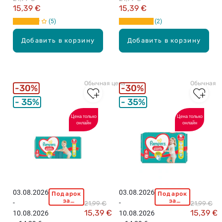
н
15,39 €
15,39 €
и
5
2
к
и
Добавить в корзину
Добавить в корзину
-
т
р
у
Обычная цена
Обычная ц
с
30%
30%
и
35%
35%
к
и
Цена только
Цена только
онлайн
онлайн
,
р
а
з
м
е
р
03.08.2026
03.08.2026
Подарок
Подарок
P
P
8
за
за
-
-
21,99 €
21,99 €
A
A
покупку
покупку
,
15,39 €
15,39 €
10.08.2026
10.08.2026
свыше
свыше
M
M
1
15,99
15,99