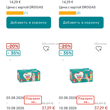
к
и
15,99
15,99
14,29 €
14,29 €
P
P
евро!
евро!
г
,
Цена с картой DROGAS
Цена с картой DROGAS
E
E
,
1
1
2
R
R
5
5
S
S
2
+
Добавить в корзину
Добавить в корзину
M
J
ш
к
i
u
т
г
d
n
.
,
i
i
4
Обычная цена
Обычная ц
3
o
20%
20%
4
т
r
ш
35%
35%
р
5
т
у
т
.
Бестселлеры
Бестселлеры
с
р
и
у
к
с
и
и
,
к
6
и
-
,
03.08.2026
03.08.2026
Подарок
Подарок
P
P
1
1
за
за
-
-
46,59 €
46,59 €
A
A
покупку
покупку
1
2
37,29 €
37,29 €
10.08.2026
10.08.2026
свыше
свыше
M
M