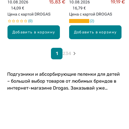
с
o
15,83 €
19,19 €
10.08.2026
10.08.2026
1
свыше
свыше
N
M
и
x
15,99
15,99
14,09 €
16,79 €
2
I
P
евро!
евро!
к
S
Цена с картой DROGAS
Цена с картой DROGAS
0
S
E
и
2
ш
0
2
o
R
,
п
т
f
S
6
о
Добавить в корзину
Добавить в корзину
.
t
P
-
д
S
r
1
г
u
e
1
у
p
m
1
2
3
4
к
з
e
i
г
н
r
u
,
и
а
m
1
к
Подгузники и абсорбирующие пеленки для детей
б
C
2
и
– большой выбор товаров от любимых брендов в
с
a
8
,
интернет-магазине Drogas. Заказывай уже
о
r
ш
4
р
e
сейчас! 👶
т
-
б
N
.
8
и
e
к
р
w
г
у
S
,
Карьера в Drogas
ю
5
1