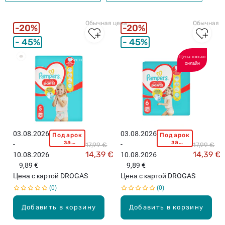
Обычная цена
Обычная ц
20%
20%
45%
45%
Цена только
Бестселлеры
онлайн
03.08.2026
03.08.2026
Подарок
Подарок
P
P
за
за
-
-
17,99 €
17,99 €
A
A
покупку
покупку
14,39 €
14,39 €
10.08.2026
10.08.2026
свыше
свыше
M
M
15,99
15,99
9,89 €
9,89 €
P
P
евро!
евро!
Цена с картой DROGAS
Цена с картой DROGAS
E
E
0
0
R
R
S
S
Добавить в корзину
Добавить в корзину
P
P
a
a