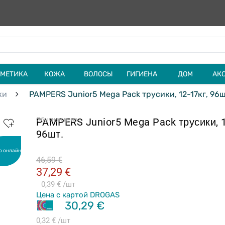
МЕТИКА
КОЖА
ВОЛОСЫ
ГИГИЕНА
ДОМ
АК
ки
PAMPERS Junior5 Mega Pack трусики, 12-17кг, 96ш
PAMPERS Junior5 Mega Pack трусики, 1
Обычная цена
96шт.
о онлайн
46,59 €
37,29 €
0,39 €
шт
Цена с картой DROGAS
30,29 €
0,32 €
шт