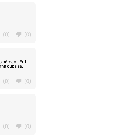
(0)
(0)
s bērnam. Ērti
rna dupsīša,
(0)
(0)
(0)
(0)