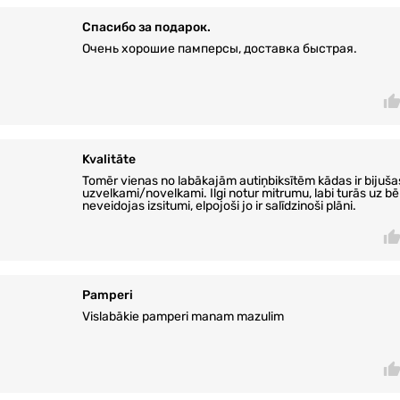
Спасибо за подарок.
Очень хорошие памперсы, доставка быстрая.
Kvalitāte
Tomēr vienas no labākajām autiņbiksītēm kādas ir bijuša
uzvelkami/novelkami. Ilgi notur mitrumu, labi turās uz bē
neveidojas izsitumi, elpojoši jo ir salīdzinoši plāni.
Pamperi
Vislabākie pamperi manam mazulim