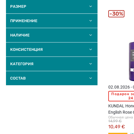
РАЗМЕР
30%
ПРИМЕНЕНИЕ
НАЛИЧИЕ
КОНСИСТЕНЦИЯ
КАТЕГОРИЯ
COCTAB
02.08.2026 -
Подарок з
24
KUNDAL Hon
English Rose
Обычная цена
500мл
14,99 €
10,49 €