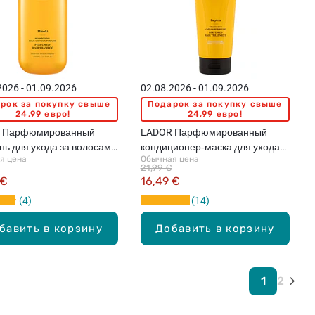
2026 - 01.09.2026
02.08.2026 - 01.09.2026
рок за покупку свыше
Подарок за покупку свыше
24,99 евро!
24,99 евро!
 Парфюмированный
LADOR Парфюмированный
ь для ухода за волосами
кондиционер‑маска для ухода
я цена
Обычная цена
атом Hinoki, 530мл
за волосами с ароматом La
21,99 €
Pitta, 380мл
 €
16,49 €
4
14
бавить в корзину
Добавить в корзину
1
2