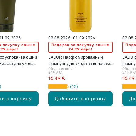
 01.09.2026
02.08.2026 - 01.09.2026
02.08.
а покупку свыше
Подарок за покупку свыше
Пода
,99 евро!
24,99 евро!
ree успокаивающий
LADOR Парфюмированный
LADOR
-маска для ухода
шампунь для ухода за волосами
шампун
Обычная цена
Обычна
овы, 330мл
с ароматом La Pitta, 530мл
с аром
21,99 €
21,99 €
16,49 €
16,49
12
ть в корзину
Добавить в корзину
До