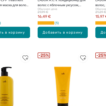
 маска для волос,
волос с яблочным уксусом,
волос,
Обычная цена
Обычна
аполнитель, 500мл
430мл
21,99 €
21,29 
16,49 €
15,97
5
ть в корзину
Добавить в корзину
До
25%
25