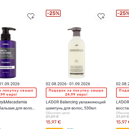
25%
25
 01.09.2026
02.08.2026 - 01.09.2026
02.08.
а покупку свыше
Подарок за покупку свыше
Пода
,99 евро!
24,99 евро!
ey&Macadamia
LA'DOR Balancing увлажняющий
LA'DOR
 бальзам для волос,
шампунь для волос, 530мл
восст
Обычная цена
Обычна
для во
21,29 €
21,29 
15,97 €
15,97