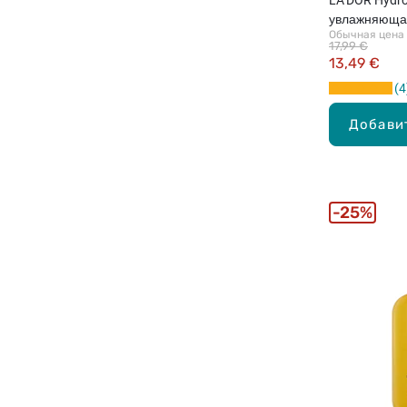
увлажняющая
Обычная цена
резервный н
17,99 €
13,49 €
4
Добави
25%