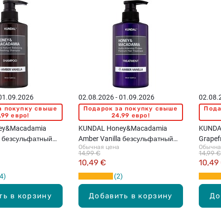
 01.09.2026
02.08.2026 - 01.09.2026
02.08.
а покупку свыше
Подарок за покупку свыше
Пода
,99 евро!
24,99 евро!
ey&Macadamia
KUNDAL Honey&Macadamia
KUNDA
a безсульфатный
Amber Vanilla безсульфатный
Grapef
Обычная цена
Обычна
 волос, 500мл
кондиционер, 500мл
шампун
14,99 €
14,99 €
10,49 €
10,49
4
2
ть в корзину
Добавить в корзину
До