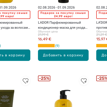
 01.09.2026
02.08.2026 - 01.09.2026
02.08.
а покупку свыше
Подарок за покупку свыше
Пода
,99 евро!
24,99 евро!
юмированный
LADOR Парфюмированный
LA’DOR
 ухода за волосами
кондиционер‑маска для ухода
против
Обычная цена
Обычна
Osmanthus, 530мл
за волосами с ароматом
21,99 €
21,29 
Osmanthus, 380мл
16,49 €
15,97
9
ть в корзину
Добавить в корзину
До
25%
25