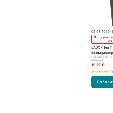
02.08.2026 -
Подарок з
24
LADOR Tea T
кондиционер
Обычная цена
за кожей гол
21,29 €
15,97 €
0
Добави