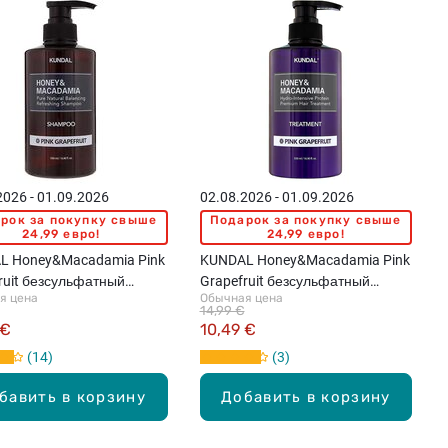
2026 - 01.09.2026
02.08.2026 - 01.09.2026
рок за покупку свыше
Подарок за покупку свыше
24,99 евро!
24,99 евро!
L Honey&Macadamia Pink
KUNDAL Honey&Macadamia Pink
ruit безсульфатный
Grapefruit безсульфатный
я цена
Обычная цена
ь для волос, 500мл
бальзам для волос, 500мл
14,99 €
 €
10,49 €
14
3
бавить в корзину
Добавить в корзину