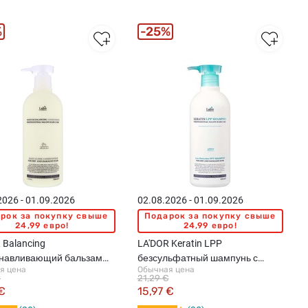
%
25%
2026 - 01.09.2026
02.08.2026 - 01.09.2026
рок за покупку свыше
Подарок за покупку свыше
24,99 евро!
24,99 евро!
 Balancing
LA'DOR Keratin LPP
анавливающий бальзам
безсульфатный шампунь с
я цена
Обычная цена
лос, 530мл
кератином, 530мл
€
21,29 €
 €
15,97 €