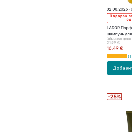
02.08.2026 -
Подарок з
24
LADOR Парф
шампунь для
Обычная цена
с ароматом 
21,99 €
16,49 €
1
Добави
25%