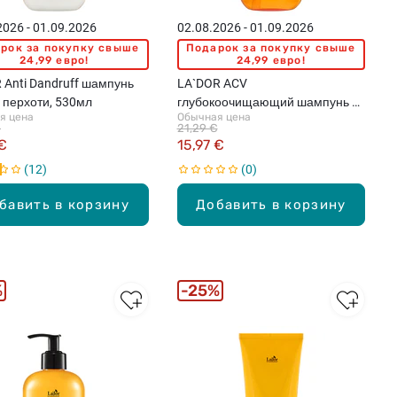
2026 - 01.09.2026
02.08.2026 - 01.09.2026
рок за покупку свыше
Подарок за покупку свыше
24,99 евро!
24,99 евро!
 Anti Dandruff шампунь
LA`DOR ACV
 перхоти, 530мл
глубокоочищающий шампунь с
я цена
Обычная цена
яблочным уксусом, 530мл
€
21,29 €
 €
15,97 €
12
0
бавить в корзину
Добавить в корзину
%
25%