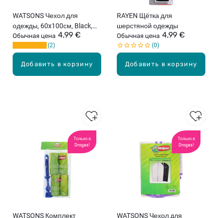
WATSONS Чехол для
RAYEN Щётка для
одежды, 60x100см, Black,
шерстяной одежды
4,99 €
4,99 €
2шт.
Обычная цена
Обычная цена
2
0
Добавить в корзину
Добавить в корзину
Только в
Только в
Drogas!
Drogas!
WATSONS Комплект
WATSONS Чехол для