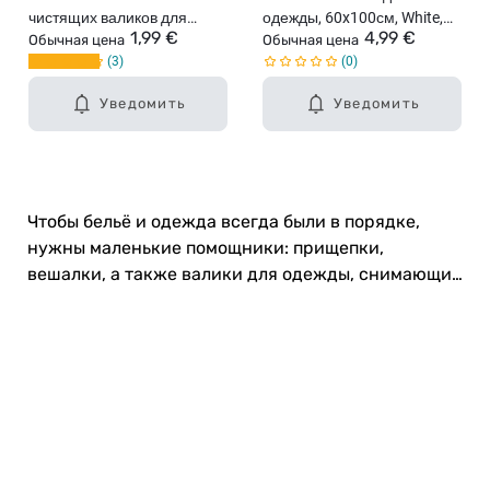
чистящих валиков для
одежды, 60x100см, White,
1,99 €
4,99 €
одежды
Обычная цена
2шт.
Обычная цена
3
0
Уведомить
Уведомить
Чтобы бельё и одежда всегда были в порядке,
нужны маленькие помощники: прищепки,
вешалки, а также валики для одежды, снимающие
шерсть и пух. Загляни!
Карьера в Drogas
ЧЗВ Часто задаваемые вопросы