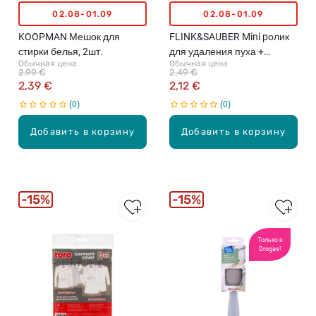
02.08-01.09
02.08-01.09
KOOPMAN Мешок для
FLINK&SAUBER Mini pолик
стирки белья, 2шт.
для удаления пуха +
Обычная цена
Обычная цена
резерв, 2x20 листов, 2x1.8м
2,99 €
2,49 €
2,39 €
2,12 €
0
0
Добавить в корзину
Добавить в корзину
15%
15%
Только в
Drogas!