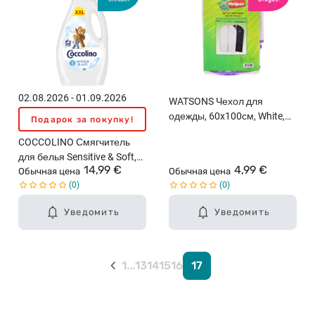
02.08.2026 - 01.09.2026
WATSONS Чехол для
одежды, 60x100см, White,
Подарок за покупку!
2шт.
COCCOLINO Смягчитель
для белья Sensitive & Soft,
14,99 €
4,99 €
3л
Обычная цена
Обычная цена
0
0
Уведомить
Уведомить
1
...
13
14
15
16
17