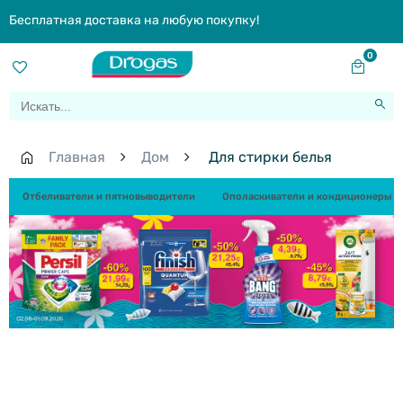
Бесплатная доставка на любую покупку!
0
Главная
Дом
Для стирки белья
Отбеливатели и пятновыводители
Ополаскиватели и кондиционеры д