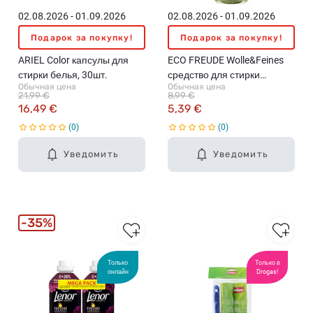
02.08.2026 - 01.09.2026
02.08.2026 - 01.09.2026
Подарок за покупку!
Подарок за покупку!
ARIEL Color капсулы для
ECO FREUDE Wolle&Feines
стирки белья, 30шт.
средство для стирки
Обычная цена
Обычная цена
шерсти и деликатных
21,99 €
8,99 €
тканей, жидкое, 720мл
16,49 €
5,39 €
0
0
Уведомить
Уведомить
35%
Только
Только в
онлайн
Drogas!