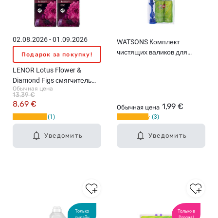
02.08.2026 - 01.09.2026
WATSONS Комплект
чистящих валиков для
Подарок за покупку!
одежды
LENOR Lotus Flower &
Diamond Figs смягчитель
Обычная цена
для белья, 2X987мл
13,39 €
8,69 €
1,99 €
Обычная цена
1
3
Уведомить
Уведомить
Только
Только в
онлайн
Drogas!