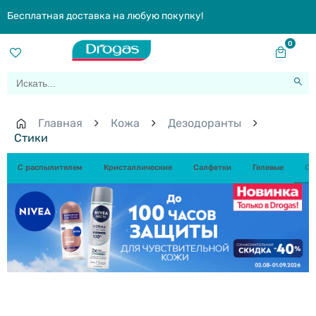
Бесплатная доставка на любую покупку!
0
Главная
Кожа
Дезодоранты
Стики
С распылителем
Кристаллические
Салфетки
Гелевые
Ст