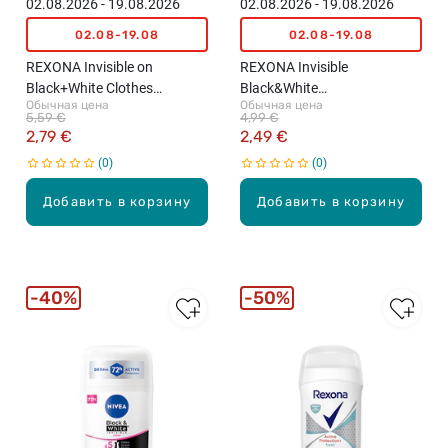
02.08.2026 - 19.08.2026
02.08.2026 - 19.08.2026
02.08-19.08
02.08-19.08
REXONA Invisible on
REXONA Invisible
Black+White Clothes
Black&White
Обычная цена
Обычная цена
антиперспирант-карандаш,
антиперспирант-карандаш,
5,59 €
4,99 €
50мл
50мл
2,79 €
2,49 €
0
0
Добавить в корзину
Добавить в корзину
40%
50%