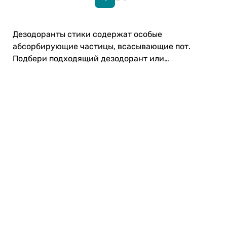
Дезодоранты стики содержат особые
абсорбирующие частицы, всасывающие пот.
Подбери подходящий дезодорант или
антиперспирант стик в интернет-магазине
Drogas! ⭐
Карьера в Drogas
ЧЗВ Часто задаваемые вопросы
Правила использования