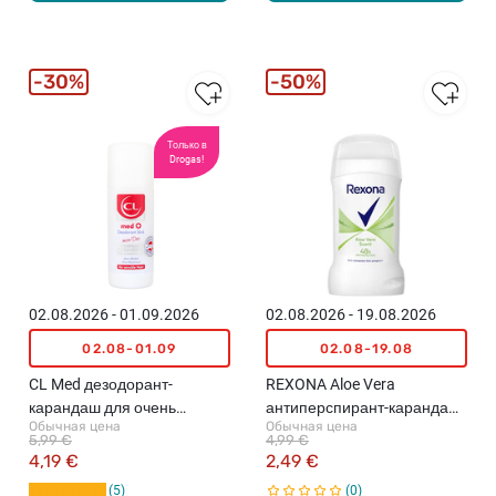
30%
50%
Только в
Drogas!
02.08.2026 - 01.09.2026
02.08.2026 - 19.08.2026
02.08-01.09
02.08-19.08
CL Med дезодорант-
REXONA Aloe Vera
карандаш для очень
антиперспирант-карандаш,
Обычная цена
Обычная цена
чувствительной кожи, 40мл
50мл
5,99 €
4,99 €
4,19 €
2,49 €
5
0