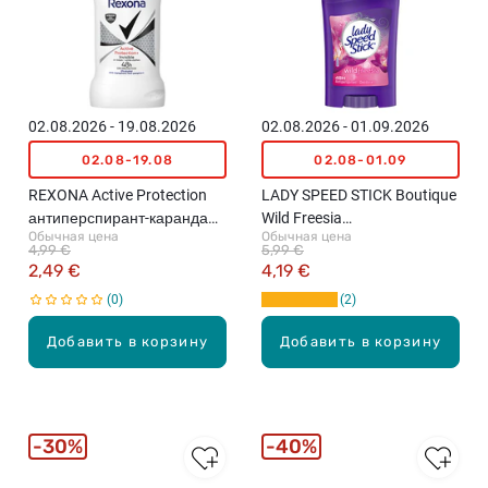
02.08.2026 - 19.08.2026
02.08.2026 - 01.09.2026
02.08-19.08
02.08-01.09
REXONA Active Protection
LADY SPEED STICK Boutique
антиперспирант-карандаш,
Wild Freesia
Обычная цена
Обычная цена
50мл
антиперспирант-карандаш,
4,99 €
5,99 €
45г
2,49 €
4,19 €
0
2
Добавить в корзину
Добавить в корзину
30%
40%