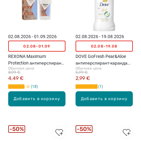
02.08.2026 - 01.09.2026
02.08.2026 - 19.08.2026
02.08-01.09
02.08-19.08
REXONA Maximum
DOVE GoFresh Pear&Aloe
Protection антиперспирант-
антиперспирант-карандаш,
Обычная цена
Обычная цена
карандаш, 45мл
50мл
8,99 €
5,99 €
4,49 €
2,99 €
18
1
Добавить в корзину
Добавить в корзину
50%
50%