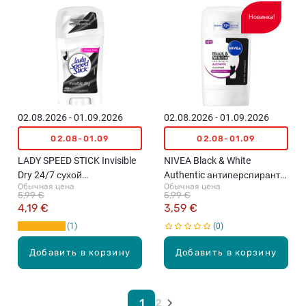
Новинка!
02.08.2026 - 01.09.2026
02.08.2026 - 01.09.2026
02.08-01.09
02.08-01.09
LADY SPEED STICK Invisible
NIVEA Black & White
Dry 24/7 сухой
Authentic антиперспирант-
Обычная цена
Обычная цена
антиперспирант, 45г
карандаш для женщин,
5,99 €
5,99 €
50мл
4,19 €
3,59 €
1
0
Добавить в корзину
Добавить в корзину
1
2