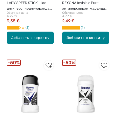
LADY SPEED STICK Lilac
REXONA Invisible Pure
антиперспирант-карандаш,
антиперспирант-карандаш,
Обычная цена
Обычная цена
45г
50мл
4,79 €
4,99 €
3,35 €
2,49 €
2
1
Добавить в корзину
Добавить в корзину
50%
50%