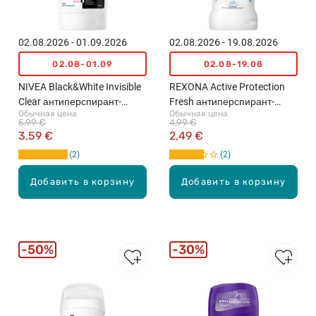
02.08.2026 - 01.09.2026
02.08.2026 - 19.08.2026
02.08-01.09
02.08-19.08
NIVEA Black&White Invisible
REXONA Active Protection
Clear антиперспирант-
Fresh антиперспирант-
Обычная цена
Обычная цена
карандаш, 50мл
карандаш, 50мл
5,99 €
4,99 €
3,59 €
2,49 €
2
2
Добавить в корзину
Добавить в корзину
50%
30%