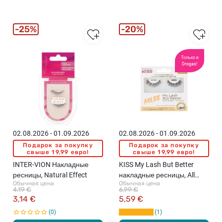
25%
20%
Только в
Drogas!
02.08.2026 - 01.09.2026
02.08.2026 - 01.09.2026
Подарок за покупку
Подарок за покупку
свыше 19,99 евро!
свыше 19,99 евро!
INTER-VION Накладные
KISS My Lash But Better
ресницы, Natural Effect
накладные ресницы, All
Обычная цена
Обычная цена
Mine
4,19 €
6,99 €
3,14 €
5,59 €
0
1