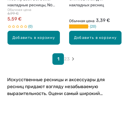
накладные ресницы, No
накладных ресниц
Обычная цена
Filters
6,99 €
5,59 €
3,39 €
Обычная цена
0
20
Добавить в корзину
Добавить в корзину
1
2
3
Искусственные ресницы и аксессуары для
ресниц придают взгляду незабываемую
выразительность. Оцени самый широкий
ассортимент в интернет-магазине Drogas!
Карьера в Drogas