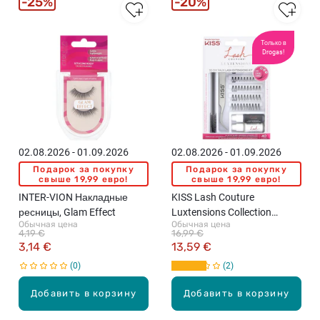
25%
20%
Только в
Drogas!
02.08.2026 - 01.09.2026
02.08.2026 - 01.09.2026
Подарок за покупку
Подарок за покупку
свыше 19,99 евро!
свыше 19,99 евро!
INTER-VION Накладные
KISS Lash Couture
ресницы, Glam Effect
Luxtensions Collection
Обычная цена
Обычная цена
накладные ресницы
4,19 €
16,99 €
3,14 €
13,59 €
0
2
Добавить в корзину
Добавить в корзину