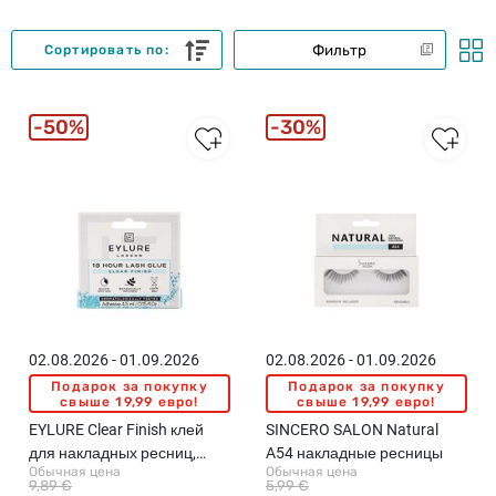
Фильтр
Сортировать по:
50%
30%
02.08.2026 - 01.09.2026
02.08.2026 - 01.09.2026
Подарок за покупку
Подарок за покупку
свыше 19,99 евро!
свыше 19,99 евро!
EYLURE Clear Finish клей
SINCERO SALON Natural
для накладных ресниц,
A54 накладные ресницы
Обычная цена
Обычная цена
4.5мл
9,89 €
5,99 €