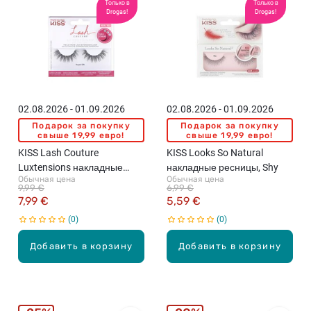
Только в
Только в
Drogas!
Drogas!
02.08.2026 - 01.09.2026
02.08.2026 - 01.09.2026
Подарок за покупку
Подарок за покупку
свыше 19,99 евро!
свыше 19,99 евро!
KISS Lash Couture
KISS Looks So Natural
Luxtensions накладные
накладные ресницы, Shy
Обычная цена
Обычная цена
ресницы, Royal Silk
9,99 €
6,99 €
7,99 €
5,59 €
0
0
Добавить в корзину
Добавить в корзину