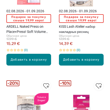
02.08.2026 - 01.09.2026
02.08.2026 - 01.09.2026
Подарок за покупку
Подарок за покупку
свыше 19,99 евро!
свыше 19,99 евро!
ARDELL Naked Press on
KISS Lash Atelier набор
Place+Press! Soft Volume
накладных ресниц
Обычная цена
Обычная цена
набор накладных ресниц,
17,99 €
17,99 €
30шт.
15,29 €
14,39 €
0
0
Добавить в корзину
Добавить в корзину
20%
10%
Только в
Drogas!