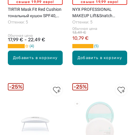
свыше 19,99 евро!
свыше 19,99 евро!
TIRTIR Mask Fit Red Cushion
NYX PROFESSIONAL
тональный кушон SPF40,
MAKEUP Lift&Snatch
18г
Оттенки: 5
лайнер для бровей, 1мл
Оттенки: 5
Обычная цена
13,49 €
Обычная цена
10,79 €
17,99 € - 22,49 €
4
5
Добавить в корзину
Добавить в корзину
25%
25%