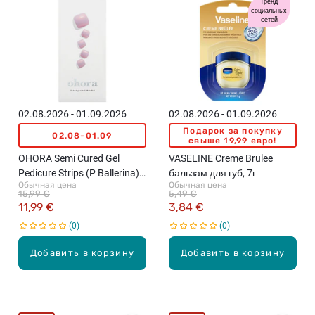
Тренд
социальных
сетей
02.08.2026 - 01.09.2026
02.08.2026 - 01.09.2026
Подарок за покупку
02.08-01.09
свыше 19,99 евро!
OHORA Semi Cured Gel
VASELINE Creme Brulee
Pedicure Strips (P Ballerina)
бальзам для губ, 7г
Обычная цена
Обычная цена
набор гелевых наклеек для
15,99 €
5,49 €
для педикюра, 30 наклеек
11,99 €
3,84 €
0
0
Добавить в корзину
Добавить в корзину