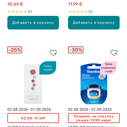
50мл
маникюра, 30 наклеек
10,49 €
11,99 €
0
0
Добавить в корзину
Добавить в корзину
25%
30%
Тренд
Только
социальных
онлайн
сетей
02.08.2026 - 01.09.2026
02.08.2026 - 01.09.2026
Подарок за покупку
02.08-01.09
свыше 19,99 евро!