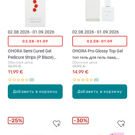
02.08.2026 - 01.09.2026
02.08.2026 - 01.09.2026
02.08-01.09
02.08-01.09
OHORA Semi Cured Gel
OHORA Pro Glossy Top Gel
Pedicure Strips (P Blaze)
топ гель для гель лака,
Обычная цена
Обычная цена
набор гелевых наклеек для
10мл
15,99 €
19,99 €
педикюра, 32 наклеек
11,99 €
14,99 €
0
0
Добавить в корзину
Добавить в корзину
25%
30%