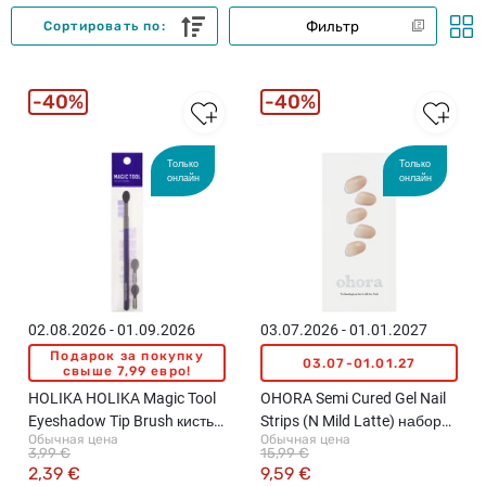
Фильтр
Сортировать по:
40%
40%
Только
Только
онлайн
онлайн
02.08.2026 - 01.09.2026
03.07.2026 - 01.01.2027
Подарок за покупку
03.07-01.01.27
свыше 7,99 евро!
HOLIKA HOLIKA Magic Tool
OHORA Semi Cured Gel Nail
Eyeshadow Tip Brush кисть-
Strips (N Mild Latte) набор
Обычная цена
Обычная цена
аппликатор для теней, 1шт.
гелевых наклеек для
3,99 €
15,99 €
маникюра, 30 наклеек
2,39 €
9,59 €