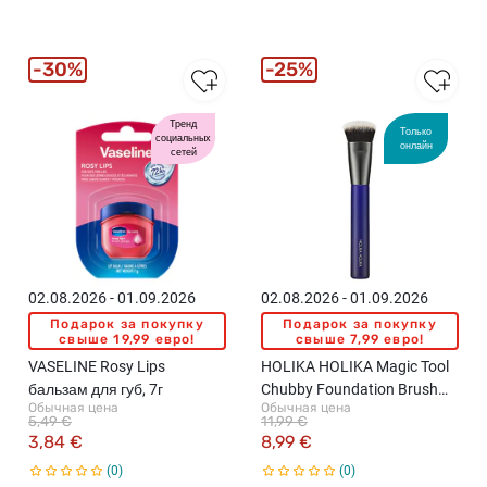
30%
25%
Тренд
Только
социальных
онлайн
сетей
02.08.2026 - 01.09.2026
02.08.2026 - 01.09.2026
Подарок за покупку
Подарок за покупку
свыше 19,99 евро!
свыше 7,99 евро!
VASELINE Rosy Lips
HOLIKA HOLIKA Magic Tool
бальзам для губ, 7г
Chubby Foundation Brush
Обычная цена
Обычная цена
кисть для тональных основ,
5,49 €
11,99 €
1шт.
3,84 €
8,99 €
0
0