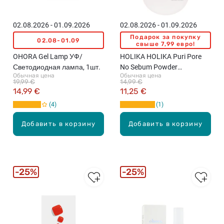
02.08.2026 - 01.09.2026
02.08.2026 - 01.09.2026
Подарок за покупку
02.08-01.09
свыше 7,99 евро!
OHORA Gel Lamp УФ/
HOLIKA HOLIKA Puri Pore
Светодиодная лампа, 1шт.
No Sebum Powder
Обычная цена
Обычная цена
рассыпчатая пудра, 7г
19,99 €
14,99 €
14,99 €
11,25 €
4
1
Добавить в корзину
Добавить в корзину
25%
25%