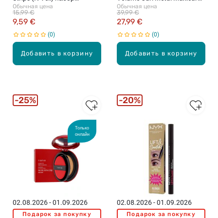
Обычная цена
Обычная цена
гелевых наклеек для
тушь для ресниц, Brown,
15,99 €
39,99 €
маникюра, 30 наклеек
4мл
9,59 €
27,99 €
0
0
Добавить в корзину
Добавить в корзину
25%
20%
Только
онлайн
02.08.2026 - 01.09.2026
02.08.2026 - 01.09.2026
Подарок за покупку
Подарок за покупку