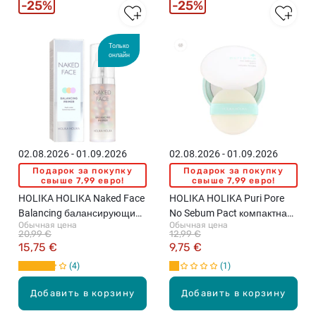
25%
25%
Только
онлайн
02.08.2026 - 01.09.2026
02.08.2026 - 01.09.2026
Подарок за покупку
Подарок за покупку
свыше 7,99 евро!
свыше 7,99 евро!
HOLIKA HOLIKA Naked Face
HOLIKA HOLIKA Puri Pore
Balancing балансирующий
No Sebum Pact компактная
Обычная цена
Обычная цена
праймер под макияж, 35мл
пудра, 8г
20,99 €
12,99 €
15,75 €
9,75 €
4
1
Добавить в корзину
Добавить в корзину