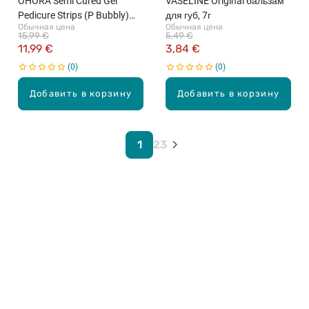
OHORA Semi Cured Gel
VASELINE Original бальзам
Pedicure Strips (P Bubbly)
для губ, 7г
Обычная цена
Обычная цена
набор гелевых наклеек для
15,99 €
5,49 €
педикюра, 32 наклеек
11,99 €
3,84 €
0
0
Добавить в корзину
Добавить в корзину
1
2
3
Карьера в Drogas
ЧЗВ Часто задаваемые вопросы
Правила использования