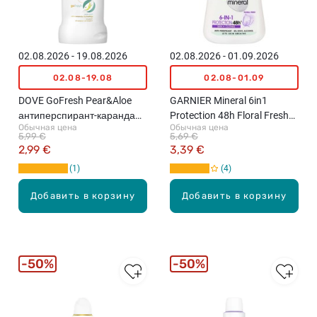
02.08.2026 - 19.08.2026
02.08.2026 - 01.09.2026
02.08-19.08
02.08-01.09
DOVE GoFresh Pear&Aloe
GARNIER Mineral 6in1
антиперспирант-карандаш,
Protection 48h Floral Fresh
Обычная цена
Обычная цена
50мл
роликовый дезодорант,
5,99 €
5,69 €
50мл
2,99 €
3,39 €
1
4
Добавить в корзину
Добавить в корзину
50%
50%