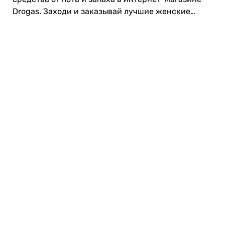
Drogas. Заходи и заказывай лучшие женские
дезодоранты уже сейчас! 💦
Карьера в Drogas
ЧЗВ Часто задаваемые вопросы
Правила использования
О Drogas
Интернет-магазин