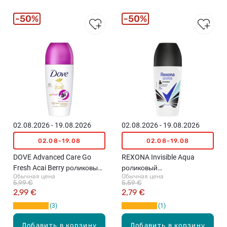
50%
50%
02.08.2026 - 19.08.2026
02.08.2026 - 19.08.2026
02.08-19.08
02.08-19.08
DOVE Advanced Care Go
REXONA Invisible Aqua
Fresh Acai Berry роликовый
роликовый
Обычная цена
Обычная цена
антиперспирант, 50мл
антиперспирант, 50мл
5,99 €
5,59 €
2,99 €
2,79 €
3
1
Добавить в корзину
Добавить в корзину