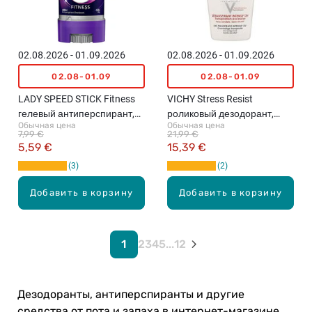
02.08.2026 - 01.09.2026
02.08.2026 - 01.09.2026
02.08-01.09
02.08-01.09
LADY SPEED STICK Fitness
VICHY Stress Resist
гелевый антиперспирант,
роликовый дезодорант,
Обычная цена
Обычная цена
65г
50мл
7,99 €
21,99 €
5,59 €
15,39 €
3
2
Добавить в корзину
Добавить в корзину
1
2
3
4
5
...
12
Дезодоранты, антиперспиранты и другие
средства от пота и запаха в интернет-магазине