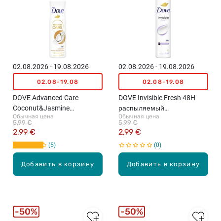
02.08.2026 - 19.08.2026
02.08.2026 - 19.08.2026
02.08-19.08
02.08-19.08
DOVE Advanced Care
DOVE Invisible Fresh 48H
Coconut&Jasmine
распыляемый
Обычная цена
Обычная цена
распыляемый
антиперспирант, 200мл
5,99 €
5,99 €
антиперспирант, 150мл
2,99 €
2,99 €
5
0
Добавить в корзину
Добавить в корзину
50%
50%