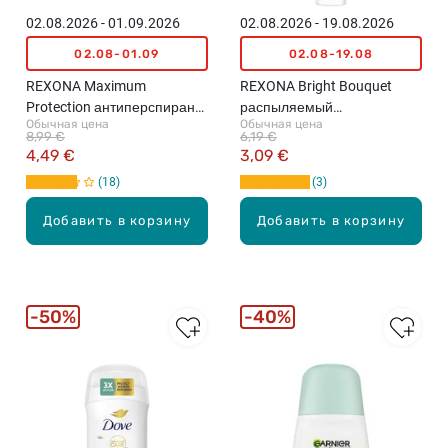
02.08.2026 - 01.09.2026
02.08.2026 - 19.08.2026
02.08-01.09
02.08-19.08
REXONA Maximum
REXONA Bright Bouquet
Protection антиперспирант-
распыляемый
Обычная цена
Обычная цена
карандаш, 45мл
антиперспирант, 200мл
8,99 €
6,19 €
4,49 €
3,09 €
18
3
Добавить в корзину
Добавить в корзину
50%
40%