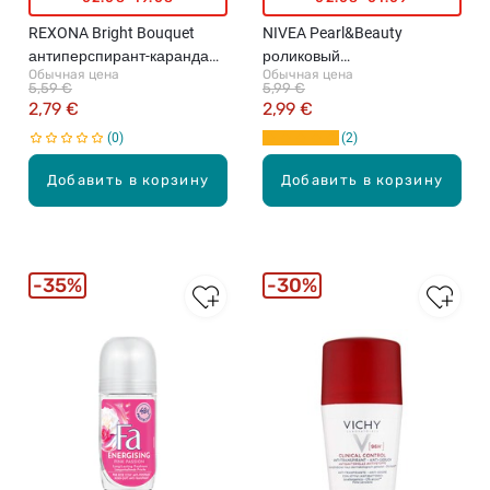
REXONA Bright Bouquet
NIVEA Pearl&Beauty
антиперспирант-карандаш,
роликовый
Обычная цена
Обычная цена
50мл
антиперспирант, 50мл
5,59 €
5,99 €
2,79 €
2,99 €
0
2
Добавить в корзину
Добавить в корзину
35%
30%