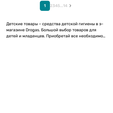
п
1
2
3
4
5
...
14
у
н
ь
Детские товары – средства детской гигиены в э-
и
магазине Drogas. Большой выбор товаров для
б
детей и младенцев. Приобретай все необходимое
а
л
для своего малыша! 👶
ь
з
а
м
Карьера в Drogas
с
э
ЧЗВ Часто задаваемые вопросы
к
с
Правила использования
т
р
а
к
т