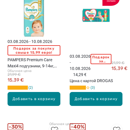
онлайн
,
у
р
п
а
а
з
н
м
и
е
я
р
м
03.08.2026 - 10.08.2026
8
л
Подарок за покупку
,
а
свыше 15,99 евро!
03.08.2026
Подарок
1
д
P
PAMPERS Premium Care
за
-
21,99 €
9
е
A
покупку
Maxi4 подгузники, 9-14кг,
15,39 €
10.08.2026
свыше
к
н
M
Обычная цена
52шт.
15,99
21,99 €
14,29 €
г
ц
P
евро!
15,39 €
Цена с картой DROGAS
+
е
E
2
3
,
в
R
3
,
S
Добавить в корзину
Добавить в корзину
2
4
M
ш
0
a
т
0
x
.
м
i
Обычная цена
л
4
30%
40%