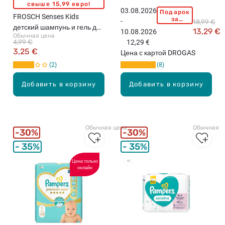
свыше 15,99 евро!
03.08.2026
Подарок
P
FROSCH Senses Kids
за
-
18,99 €
A
покупку
детский шампунь и гель для
13,29 €
10.08.2026
свыше
M
Обычная цена
душа для чувствительной
15,99
4,99 €
12,29 €
P
евро!
кожи, 300мл
3,25 €
Цена с картой DROGAS
E
2
8
R
S
Добавить в корзину
Добавить в корзину
P
r
e
m
Обычная цена
Обычная ц
i
30%
30%
u
35%
35%
m
C
Цена только
Бестселлеры
онлайн
a
r
e
N
e
w