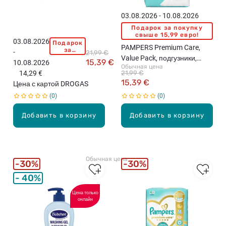
w
s
ш
S
t
03.08.2026 - 10.08.2026
т
1
i
.
Подарок за покупку
п
c
свыше 15,99 евро!
03.08.2026
Подарок
о
P
F
PAMPERS Premium Care,
за
-
21,99 €
д
A
r
покупку
Value Pack, подгузники,
15,39 €
10.08.2026
свыше
г
M
e
Обычная цена
размер 5, 11-16кг, 44шт.
15,99
14,29 €
21,99 €
у
P
e
евро!
15,39 €
Цена с картой DROGAS
з
E
,
0
0
н
R
в
и
S
л
Добавить в корзину
Добавить в корзину
к
P
а
и
a
ж
,
n
н
2
t
ы
Обычная цена
-
s
е
30%
30%
5
J
с
40%
к
u
а
г
m
л
Цена только
онлайн
,
b
ф
7
o
е
2
P
т