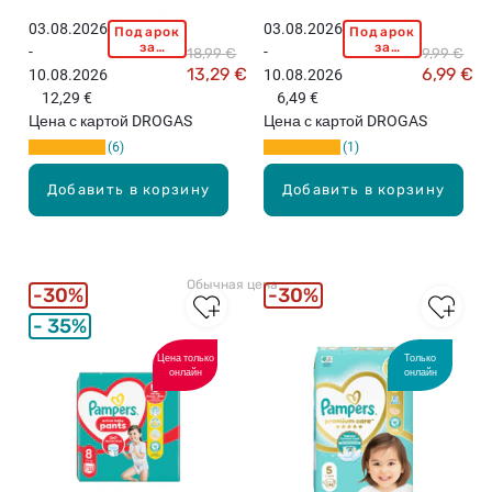
S
03.08.2026
03.08.2026
Подарок
Подарок
P
P
2
за
за
-
-
18,99 €
9,99 €
A
A
покупку
покупку
п
13,29 €
6,99 €
10.08.2026
10.08.2026
свыше
свыше
M
M
о
15,99
15,99
12,29 €
6,49 €
P
P
евро!
евро!
д
Цена с картой DROGAS
Цена с картой DROGAS
E
E
г
6
1
R
R
у
S
S
з
Добавить в корзину
Добавить в корзину
P
S
н
r
e
и
e
n
к
m
s
и
Обычная цена
i
i
30%
30%
,
u
t
4
35%
m
i
-
C
v
Цена только
Только
8
онлайн
онлайн
a
e
к
r
,
г
e
P
,
N
l
6
e
a
8