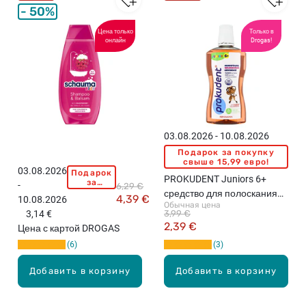
т
50%
р
у
Цена только
Только в
онлайн
Drogas!
с
и
к
и
,
9
-
03.08.2026 - 10.08.2026
1
Подарок за покупку
5
свыше 15,99 евро!
03.08.2026
Подарок
S
к
PROKUDENT Juniors 6+
за
-
6,29 €
C
г
покупку
средство для полоскания
4,39 €
10.08.2026
свыше
H
,
Обычная цена
рта, 500мл
15,99
3,14 €
3,99 €
A
5
евро!
2,39 €
Цена с картой DROGAS
U
2
6
3
M
ш
A
т
Добавить в корзину
Добавить в корзину
Ш
.
а
м