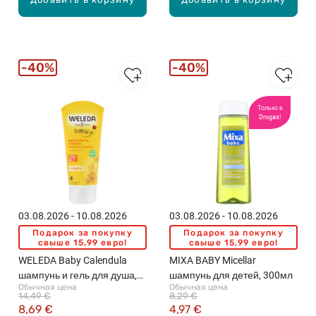
и
и
-
-
т
т
р
р
у
у
40%
40%
с
с
и
и
к
к
Только в
Drogas!
и
и
,
,
р
р
а
а
з
з
м
м
е
е
03.08.2026 - 10.08.2026
03.08.2026 - 10.08.2026
р
р
Подарок за покупку
Подарок за покупку
5
6
свыше 15,99 евро!
свыше 15,99 евро!
,
,
WELEDA Baby Calendula
MIXA BABY Micellar
4
3
шампунь и гель для душа,
шампунь для детей, 300мл
2
6
Обычная цена
Обычная цена
200мл
14,49 €
8,29 €
ш
ш
8,69 €
4,97 €
т
т