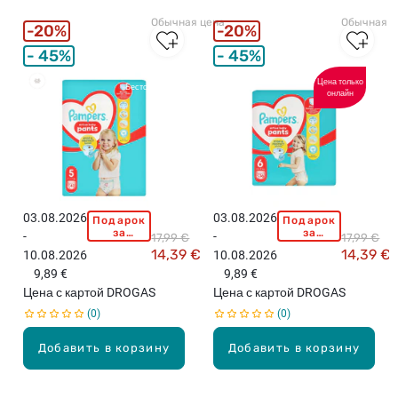
Обычная цена
Обычная ц
20%
20%
45%
45%
Цена только
Бестселлеры
онлайн
03.08.2026
03.08.2026
Подарок
Подарок
P
P
за
за
-
-
17,99 €
17,99 €
A
A
покупку
покупку
14,39 €
14,39 €
10.08.2026
10.08.2026
свыше
свыше
M
M
15,99
15,99
9,89 €
9,89 €
P
P
евро!
евро!
Цена с картой DROGAS
Цена с картой DROGAS
E
E
0
0
R
R
S
S
Добавить в корзину
Добавить в корзину
P
P
a
a
n
n