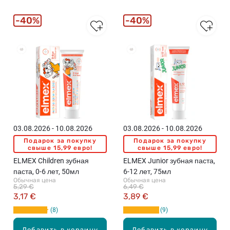
t
t
s
s
40%
40%
,
,
M
M
a
a
x
x
i
i
P
P
a
a
c
c
k
k
,
,
03.08.2026 - 10.08.2026
03.08.2026 - 10.08.2026
п
п
Подарок за покупку
Подарок за покупку
о
о
свыше 15,99 евро!
свыше 15,99 евро!
д
д
ELMEX Children зубная
ELMEX Junior зубная паста,
г
г
паста, 0-6 лет, 50мл
6-12 лет, 75мл
у
у
Обычная цена
Обычная цена
5,29 €
6,49 €
з
з
3,17 €
3,89 €
н
н
8
9
и
и
к
к
Добавить в корзину
Добавить в корзину