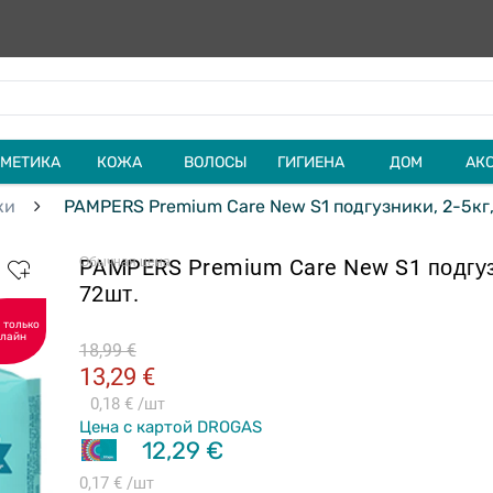
МЕТИКА
КОЖА
ВОЛОСЫ
ГИГИЕНА
ДОМ
АК
ки
PAMPERS Premium Care New S1 подгузники, 2-5кг,
PAMPERS Premium Care New S1 подгузн
Обычная цена
72шт.
 только
лайн
18,99 €
13,29 €
0,18 €
шт
Цена с картой DROGAS
12,29 €
0,17 €
шт