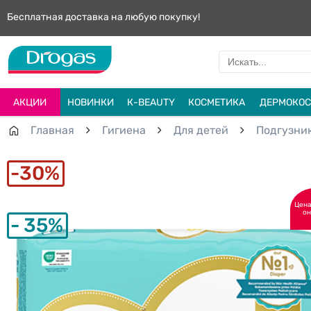
Бесплатная доставка на любую покупку!
АКЦИИ
НОВИНКИ
К-BEAUTY
КОСМЕТИКА
ДЕРМОКОС
Главная
Гигиена
Для детей
Подгузни
30%
Цена
он
35%