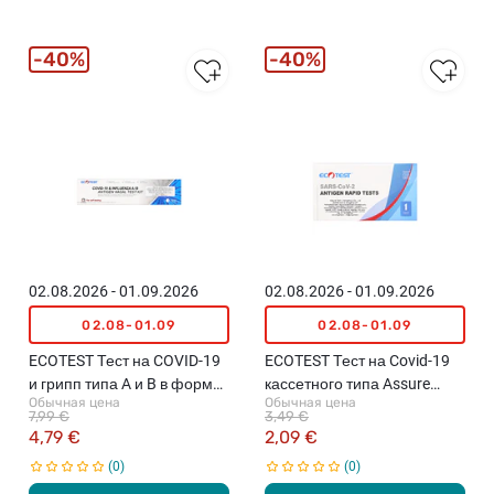
i
t
y
40%
40%
с
б
е
т
а
г
л
и
к
а
02.08.2026 - 01.09.2026
02.08.2026 - 01.09.2026
н
02.08-01.09
02.08-01.09
а
м
ECOTEST Тест на COVID-19
ECOTEST Тест на Covid-19
и
и грипп типа A и B в форме
кассетного типа Assure
д
Обычная цена
Обычная цена
ручки для носа, 1шт.
Tech, 1шт.
7,99 €
3,49 €
л
4,79 €
2,09 €
я
0
0
и
м