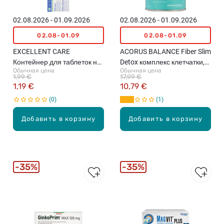
02.08.2026 - 01.09.2026
02.08.2026 - 01.09.2026
02.08-01.09
02.08-01.09
EXCELLENT CARE
ACORUS BALANCE Fiber Slim
Контейнер для таблеток на
Detox комплекс клетчатки,
Обычная цена
Обычная цена
неделю, 2 ряда (утро/
180г
1,99 €
17,99 €
вечер)
1,19 €
10,79 €
0
1
Добавить в корзину
Добавить в корзину
35%
35%