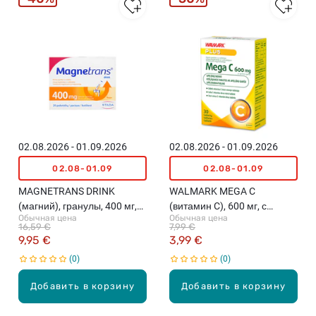
i
e
š
i
G
u
m
m
i
e
02.08.2026 - 01.09.2026
02.08.2026 - 01.09.2026
s
02.08-01.09
02.08-01.09
S
u
MAGNETRANS DRINK
WALMARK MEGA C
p
(магний), гранулы, 400 мг,
(витамин C), 600 мг, с
e
Обычная цена
Обычная цена
20 пакетиков
апельсиновым вкусом, 30
16,59 €
7,99 €
r
жевательных таблеток
9,95 €
3,99 €
I
0
0
m
m
Добавить в корзину
Добавить в корзину
u
n