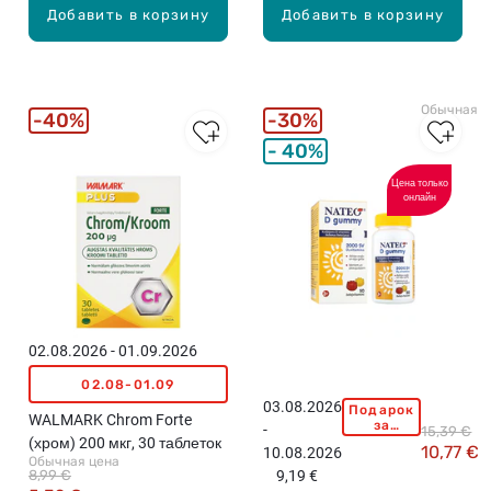
Добавить в корзину
Добавить в корзину
м
у
н
и
Обычная ц
т
40%
30%
е
40%
т
а
Цена только
онлайн
д
е
т
е
й
,
5
02.08.2026 - 01.09.2026
0
02.08-01.09
ж
03.08.2026
Подарок
е
N
WALMARK Chrom Forte
за
-
15,39 €
в
A
покупку
(хром) 200 мкг, 30 таблеток
10,77 €
10.08.2026
свыше
а
T
Обычная цена
15,99
8,99 €
9,19 €
т
E
евро!