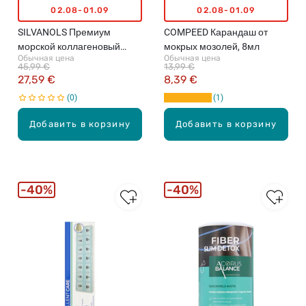
02.08-01.09
02.08-01.09
SILVANOLS Премиум
COMPEED Карандаш от
морской коллагеновый
мокрых мозолей, 8мл
Обычная цена
Обычная цена
порошок, 400г
45,99 €
13,99 €
27,59 €
8,39 €
0
1
Добавить в корзину
Добавить в корзину
40%
40%