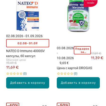
онлайн
02.08.2026 - 01.09.2026
02.08-01.09
03.08.2026
Подарок
M
NATEO D Immuno 4000SV
за
-
17,59 €
A
покупку
капсулы, 60 капсул
11,39 €
10.08.2026
свыше
R
Обычная цена
15,99
19,49 €
9,65 €
T
евро!
11,69 €
Цена с картой DROGAS
I
0
0
A
N
Добавить в корзину
Добавить в корзину
S
M
a
r
s
40%
50%