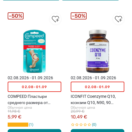
50%
50%
02.08.2026 - 01.09.2026
02.08.2026 - 01.09.2026
02.08-01.09
02.08-01.09
COMPEED Пластыри
ICONFIT Coenzyme Q10,
среднего размера от
коэнзим Q10, N90, 90
Обычная цена
Обычная цена
мокрых мозолей, 5шт.
капсул
11,98 €
20,99 €
5,99 €
10,49 €
1
0