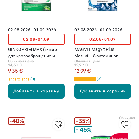
02.08.2026 - 01.09.2026
02.08.2026 - 01.09.2026
02.08-01.09
02.08-01.09
GINKOPRIM MAX (гинкго
MAGVIT Magvit Plus
для кровообращения и
Магний+ 8 витаминов
Обычная цена
Обычная цена
работы мозга), 120 мг, 30
группы В 500 мг пищевая
14,39 €
19,99 €
таблеток
добавка, 42таблеток
9,35 €
12,99 €
0
3
Добавить в корзину
Добавить в корзину
Обычная ц
40%
35%
45%
Цена только