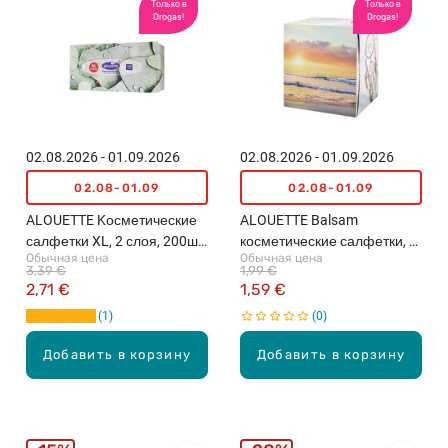
Только в
Только в
Drogas!
Drogas!
02.08.2026 - 01.09.2026
02.08.2026 - 01.09.2026
02.08-01.09
02.08-01.09
ALOUETTE Kосметические
ALOUETTE Balsam
салфетки XL, 2 слоя, 200шт.
косметические салфетки, 3
Обычная цена
Обычная цена
(различные цвета)
слоя, 56шт. (различные
3,39 €
1,99 €
цвета)
2,71 €
1,59 €
1
0
Добавить в корзину
Добавить в корзину