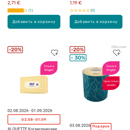
цвета)
2,71 €
1,19 €
1
0
Добавить в корзину
Добавить в корзину
Обычная ц
20%
20%
30%
Только в
Только в
Drogas!
Drogas!
Цена только
онлайн
02.08.2026 - 01.09.2026
02.08-01.09
03.08.2026
Подарок
A
ALOUETTE Kосметические