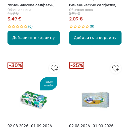
гигиенические салфетки, 3
гигиенические салфетки,
Обычная цена
Обычная цена
слоя, 180шт. (различные
двухслойные, Lemon,
4,99 €
2,99 €
цвета)
150шт.
3,49 €
2,09 €
0
0
Добавить в корзину
Добавить в корзину
30%
25%
Только
онлайн
02.08.2026 - 01.09.2026
02.08.2026 - 01.09.2026