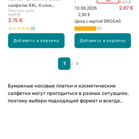
за
-
3,59 €
L
покупку
салфетки XXL, 4 слоя,
2,87 €
10.08.2026
свыше
O
Обычная цена
110шт. (различные цвета)
15,99
4,69 €
2,50 €
U
евро!
3,75 €
Цена с картой DROGAS
E
0
1
T
T
Добавить в корзину
Добавить в корзину
E
К
о
с
1
2
м
е
т
Бумажные носовые платки и косметические
и
салфетки могут пригодиться в разных ситуациях,
ч
поэтому выбери подходящий формат и всегда
е
с
носи с собой. Загляни!
к
и
е
с
Карьера в Drogas