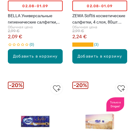
02.08-01.09
02.08-01.09
BELLA Универсальные
ZEWA Softis косметические
гигиенические салфетки,
салфетки, 4 слоя, 80шт.
Обычная цена
Обычная цена
двухслойные, Mint, 150шт.
(различные цвета)
2,99 €
2,99 €
2,09 €
2,24 €
0
3
Добавить в корзину
Добавить в корзину
20%
20%
Только в
Drogas!