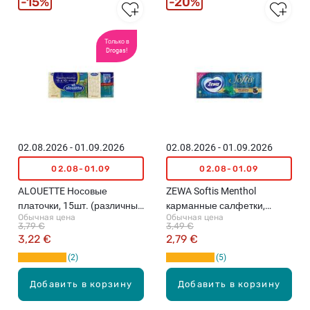
15%
20%
Только в
Drogas!
02.08.2026 - 01.09.2026
02.08.2026 - 01.09.2026
02.08-01.09
02.08-01.09
ALOUETTE Hосовые
ZEWA Softis Menthol
платочки, 15шт. (различные
карманные салфетки,
Обычная цена
Обычная цена
цвета)
10шт.
3,79 €
3,49 €
3,22 €
2,79 €
2
5
Добавить в корзину
Добавить в корзину