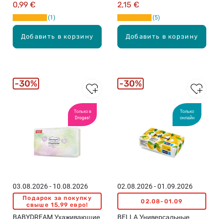
цвета)
0,99 €
2,15 €
1
5
Добавить в корзину
Добавить в корзину
30%
30%
Только в
Только
Drogas!
онлайн
03.08.2026 - 10.08.2026
02.08.2026 - 01.09.2026
Подарок за покупку
02.08-01.09
свыше 15,99 евро!
BABYDREAM Ухаживающие
BELLA Универсальные