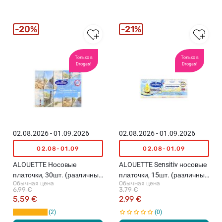
20%
21%
Только в
Только в
Drogas!
Drogas!
02.08.2026 - 01.09.2026
02.08.2026 - 01.09.2026
02.08-01.09
02.08-01.09
ALOUETTE Hосовые
ALOUETTE Sensitiv носовые
платочки, 30шт. (различные
платочки, 15шт. (различные
Обычная цена
Обычная цена
цвета)
цвета)
6,99 €
3,79 €
5,59 €
2,99 €
2
0