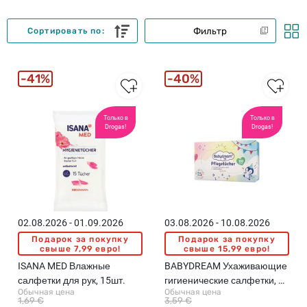
Фильтр
Сортировать по:
41%
40%
Только в
Только в
Drogas!
Drogas!
02.08.2026 - 01.09.2026
03.08.2026 - 10.08.2026
Подарок за покупку
Подарок за покупку
свыше 7,99 евро!
свыше 15,99 евро!
ISANA MED Влажные
BABYDREAM Ухаживающие
салфетки для рук, 15шт.
гигиенические салфетки, 3
Обычная цена
Обычная цена
слоя, 100шт. (различные
1,69 €
3,59 €