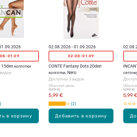
 01.09.2026
02.08.2026 - 01.09.2026
02.08.
.08-01.09
02.08-01.09
 15den колготки
CONTE Fantasy Dots 20den
INCANT
 видов
колготки, Nero
сеточк
Доступны 3 видов
Доступ
Обычная цена
Обычна
9,99 €
9,99 €
5,99 €
5,99 
2
ть в корзину
Добавить в корзину
До