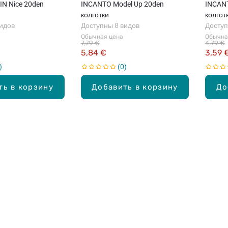
N Nice 20den
INCANTO Model Up 20den
INCANT
колготки
колгот
видов
Доступны 8 видов
Доступ
Обычная цена
Обычна
7,79 €
4,79 €
5,84 €
3,59 
0
ть в корзину
Добавить в корзину
До