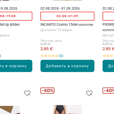
 19.08.2026
02.08.2026 - 01.09.2026
02.08.
.08-19.08
02.08-01.09
el Up 40den
INCANTO Cosmo 15den колготки
PIERRE
Доступны 12 видов
колгот
 видов
Доступ
Обычная цена
Обычна
4,39 €
4,39 €
2,85 €
2,85 
0
ть в корзину
Добавить в корзину
До
40%
40