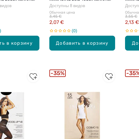
 видов
Доступны 8 видов
Доступ
Обычная цена
Обычна
3,45 €
3,55 €
2,07 €
2,13 €
0
ть в корзину
Добавить в корзину
До
35%
35