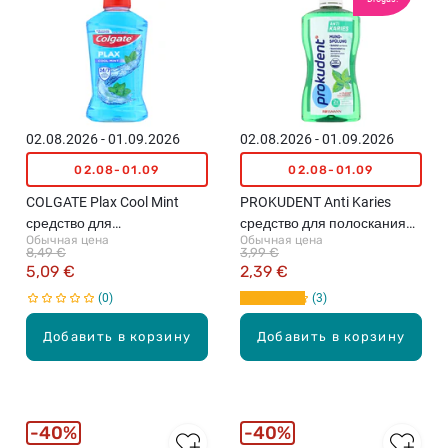
02.08.2026 - 01.09.2026
02.08.2026 - 01.09.2026
02.08-01.09
02.08-01.09
COLGATE Plax Cool Mint
PROKUDENT Anti Karies
средство для
средство для полоскания
Обычная цена
Обычная цена
ополаскивания рта, 500мл
рта, 500мл
8,49 €
3,99 €
5,09 €
2,39 €
0
3
Добавить в корзину
Добавить в корзину
40%
40%