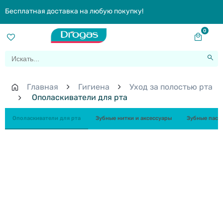
Бесплатная доставка на любую покупку!
0
Главная
Гигиена
Уход за полостью рта
Ополаскиватели для рта
Ополаскиватели для рта
Зубные нитки и аксессуары
Зубные пасты