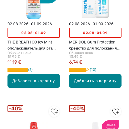
02.08.2026 - 01.09.2026
02.08.2026 - 01.09.2026
02.08-01.09
02.08-01.09
THE BREATH CO Icy Mint
MERIDOL Gum Protection
ополаскиватель для рта,
cредство для полоскания
Обычная цена
Обычная цена
500мл
рта, 400мл
15,99 €
13,49 €
11,19 €
6,74 €
2
13
Добавить в корзину
Добавить в корзину
40%
40%
Только в
Drogas!