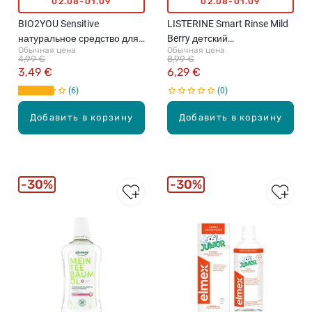
02.08-01.09
02.08-01.09
BIO2YOU Sensitive
LISTERINE Smart Rinse Mild
натуральное средство для
Berry детский
Обычная цена
Обычная цена
ополаскивания рта, 500мл
ополаскиватель для
4,99 €
8,99 €
полости рта, 500мл
3,49 €
6,29 €
6
0
Добавить в корзину
Добавить в корзину
30%
30%