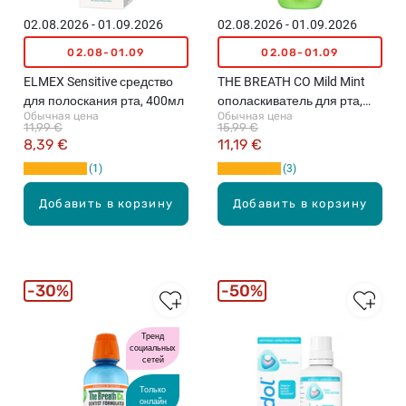
02.08.2026 - 01.09.2026
02.08.2026 - 01.09.2026
02.08-01.09
02.08-01.09
ELMEX Sensitive средство
THE BREATH CO Mild Mint
для полоскания рта, 400мл
ополаскиватель для рта,
Обычная цена
Обычная цена
500мл
11,99 €
15,99 €
8,39 €
11,19 €
1
3
Добавить в корзину
Добавить в корзину
30%
50%
Тренд
социальных
сетей
Только
онлайн