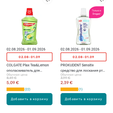
Только в
Drogas!
02.08.2026 - 01.09.2026
02.08.2026 - 01.09.2026
02.08-01.09
02.08-01.09
COLGATE Plax Tea&Lemon
PROKUDENT Sensitiv
ополаскиватель для
средство для лоскания рта,
Обычная цена
Обычная цена
полости рта, 500мл
500мл
8,49 €
3,99 €
5,09 €
2,39 €
22
1
Добавить в корзину
Добавить в корзину