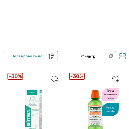
Фильтр
Сортировать по:
30%
30%
Тренд
социальных
сетей
Только
онлайн