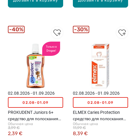
Добавить в корзину
Добавить в корзину
40%
30%
Только в
Drogas!
02.08.2026 - 01.09.2026
02.08.2026 - 01.09.2026
02.08-01.09
02.08-01.09
PROKUDENT Juniors 6+
ELMEX Caries Protection
средство для полоскания
средство для полоскания
Обычная цена
Обычная цена
рта, 500мл
рта, 400мл
3,99 €
11,99 €
2,39 €
8,39 €