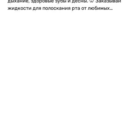
дыхание, здоровые зубы и десны. 🦷 Заказывай
жидкости для полоскания рта от любимых
брендов в интернет-магазине Drogas!
Карьера в Drogas
ЧЗВ Часто задаваемые вопросы
Правила использования
О Drogas
Интернет-магазин