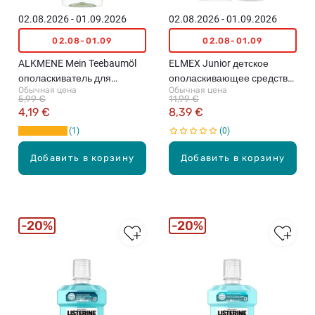
02.08.2026 - 01.09.2026
02.08.2026 - 01.09.2026
02.08-01.09
02.08-01.09
ALKMENE Mein Teebaumöl
ELMEX Junior детское
ополаскиватель для
ополаскивающее средство
Обычная цена
Обычная цена
полости рта, 500мл
для рта, 400мл
5,99 €
11,99 €
4,19 €
8,39 €
1
0
Добавить в корзину
Добавить в корзину
20%
20%