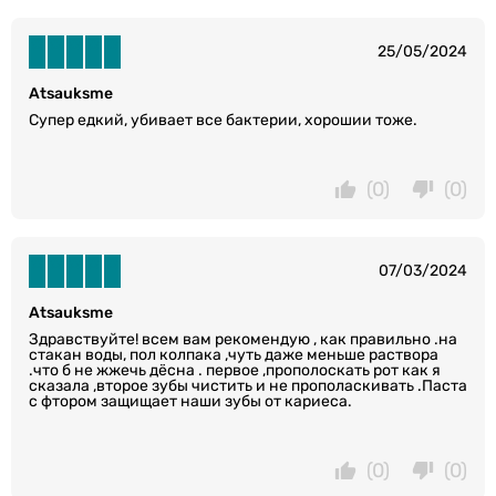
25/05/2024
Atsauksme
Супер едкий, убивает все бактерии, хорошии тоже.
(0)
(0)
07/03/2024
Atsauksme
Здравствуйте! всем вам рекомендую , как правильно .на
стакан воды, пол колпака ,чуть даже меньше раствора
.что б не жжечь дёсна . первое ,прополоскать рот как я
сказала ,второе зубы чистить и не прополаскивать .Паста
с фтором защищает наши зубы от кариеса.
(0)
(0)