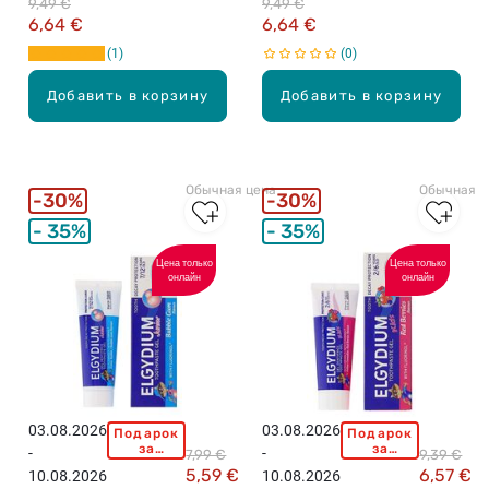
9,49 €
9,49 €
75мл
6,64 €
6,64 €
1
0
Добавить в корзину
Добавить в корзину
Обычная цена
Обычная ц
30%
30%
35%
35%
Цена только
Цена только
онлайн
онлайн
03.08.2026
03.08.2026
Подарок
Подарок
E
E
за
за
-
-
7,99 €
9,39 €
L
L
покупку
покупку
5,59 €
6,57 €
10.08.2026
10.08.2026
свыше
свыше
G
G