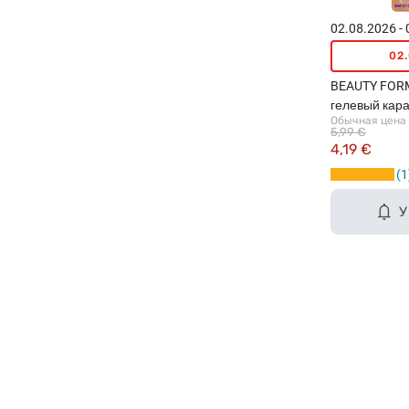
02.08.2026 -
02
BEAUTY FORM
гелевый кар
Обычная цена
отбеливания 
5,99 €
4,19 €
1
У