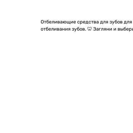
Отбеливающие средства для зубов для 
отбеливания зубов. 🦷 Загляни и выбер
Карьера в Drogas
О Drogas
Инте