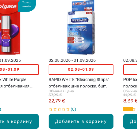
Только
онлайн
 01.09.2026
02.08.2026 - 01.09.2026
02.08.
.08-01.09
02.08-01.09
White Purple
RAPID WHITE “Bleaching Strips”
POP Ic
ля отбеливания
отбеливающие полоски, 6шт.
полоск
Обычная цена
Обычна
37,99 €
11,99 €
22,79 €
8,39 
0
ть в корзину
Добавить в корзину
До