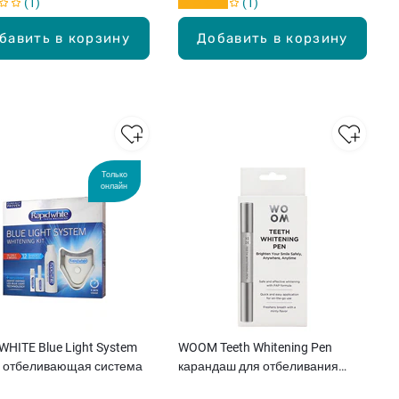
1
1
бавить в корзину
Добавить в корзину
Только
онлайн
WHITE Blue Light System
WOOM Teeth Whitening Pen
я отбеливающая система
карандаш для отбеливания
зубов, 2мл