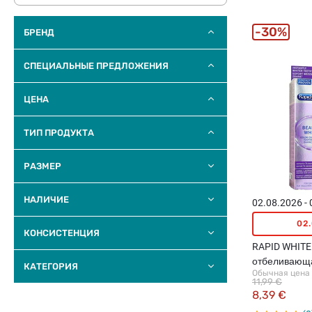
30%
БРЕНД
СПЕЦИАЛЬНЫЕ ПРЕДЛОЖЕНИЯ
ЦЕНА
ТИП ПРОДУКТА
РАЗМЕР
НАЛИЧИЕ
02.08.2026 -
02
КОНСИСТЕНЦИЯ
RAPID WHITE 
отбеливающа
КАТЕГОРИЯ
Обычная цена
75мл
11,99 €
8,39 €