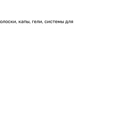
лоски, капы, гели, системы для
Правила использования
Звоните: 67084800
ости