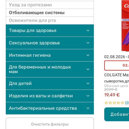
Уход за протезами
Отбеливающие системы
Освежители для рта
Товары для здоровья
Сексуальное здоровье
Интимная гигиена
02.08.2026 -
02
Для беременных и молодых
мам
COLGATE Max 
сыворотка д
Для детей
Обычная цена
зубов, 40мл
29,99 €
19,49 €
Изделия из ваты и салфетки
0
Антибактериальные средства
Добави
Очистить фильтры