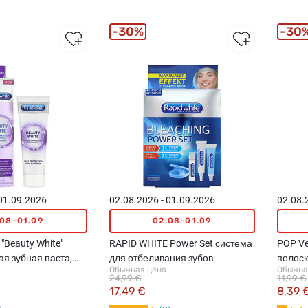
30%
30
 01.09.2026
02.08.2026 - 01.09.2026
02.08.
.08-01.09
02.08-01.09
"Beauty White"
RAPID WHITE Power Set система
POP Ve
я зубная паста,
для отбеливания зубов
полоск
Обычная цена
Обычна
24,99 €
11,99 €
17,49 €
8,39 