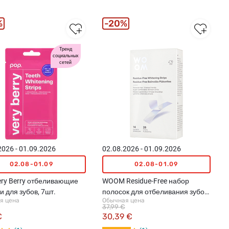
%
20%
Тренд
социальных
сетей
2026 - 01.09.2026
02.08.2026 - 01.09.2026
02.08-01.09
02.08-01.09
ry Berry отбеливающие
WOOM Residue-Free набор
и для зубов, 7шт.
полосок для отбеливания зубов,
я цена
Обычная цена
14шт.
37,99 €
€
30,39 €