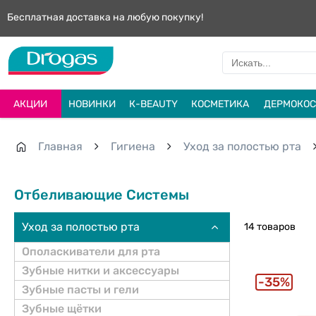
Бесплатная доставка на любую покупку!
АКЦИИ
НОВИНКИ
К-BEAUTY
КОСМЕТИКА
ДЕРМОКОС
Главная
Гигиена
Уход за полостью рта
Отбеливающие Системы
Уход за полостью рта
14 товаров
Ополаскиватели для рта
Зубные нитки и аксессуары
35%
Зубные пасты и гели
Зубные щётки