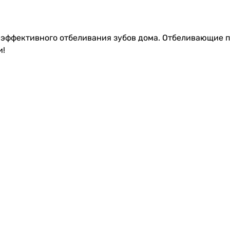
эффективного отбеливания зубов дома. Отбеливающие по
и!
ЧЗВ Часто задаваемые вопросы
рнет-магазин
Программа лояльн