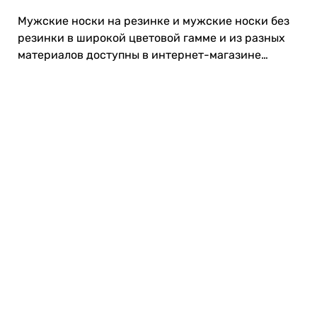
Мужские носки на резинке и мужские носки без
резинки в широкой цветовой гамме и из разных
материалов доступны в интернет-магазине
Drogas.lv. Загляни!
Карьера в Drogas
ЧЗВ Часто задаваемые вопросы
Правила использования
О Drogas