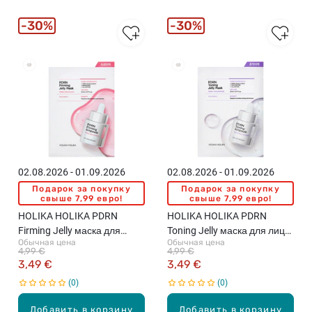
30%
30%
02.08.2026 - 01.09.2026
02.08.2026 - 01.09.2026
Подарок за покупку
Подарок за покупку
свыше 7,99 евро!
свыше 7,99 евро!
HOLIKA HOLIKA PDRN
HOLIKA HOLIKA PDRN
Firming Jelly маска для
Toning Jelly маска для лица,
Обычная цена
Обычная цена
лица, 23мл
23мл
4,99 €
4,99 €
3,49 €
3,49 €
0
0
Добавить в корзину
Добавить в корзину