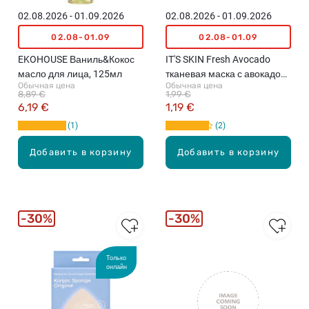
02.08.2026 - 01.09.2026
02.08.2026 - 01.09.2026
02.08-01.09
02.08-01.09
EKOHOUSE Ваниль&Кокос
IT'S SKIN Fresh Avocado
масло для лица, 125мл
тканевая маска с авокадо
Обычная цена
Обычная цена
для лица, 1шт.х21г
8,89 €
1,99 €
6,19 €
1,19 €
1
2
Добавить в корзину
Добавить в корзину
30%
30%
Только
онлайн