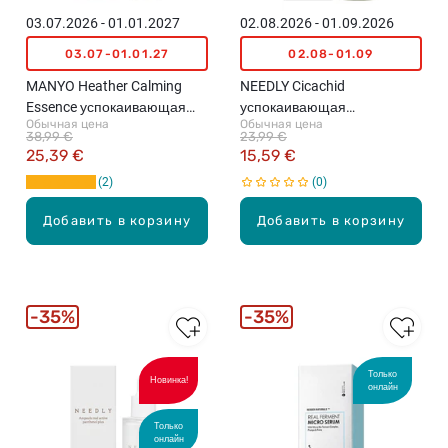
03.07.2026 - 01.01.2027
02.08.2026 - 01.09.2026
03.07-01.01.27
02.08-01.09
MANYO Heather Calming
NEEDLY Cicachid
Essence успокаивающая
успокаивающая
Обычная цена
Обычная цена
эссенция для
ампула‑сыворотка для
38,99 €
23,99 €
чувствительной кожи, 50мл
кожи лица, 30мл
25,39 €
15,59 €
2
0
Добавить в корзину
Добавить в корзину
35%
35%
Только
Новинка!
онлайн
Только
онлайн