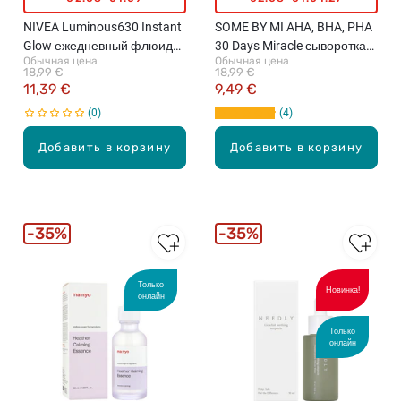
NIVEA Luminous630 Instant
SOME BY MI AHA, BHA, PHA
Glow ежедневный флюид
30 Days Miracle сыворотка
Обычная цена
Обычная цена
для лица с SPF50+, 40мл
для проблемной кожи лица,
18,99 €
18,99 €
50мл
11,39 €
9,49 €
0
4
Добавить в корзину
Добавить в корзину
35%
35%
Только
Новинка!
онлайн
Только
онлайн