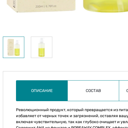
ОПИСАНИЕ
СОСТАВ
Революционный продукт, который превращается из питат
избавляет от черных точек и загрязнений, оставляя ва
включая чувствительную, так как глубоко очищает и ув
Содержит AHA из фруктов и POREAWAY COMPLEX, эффект