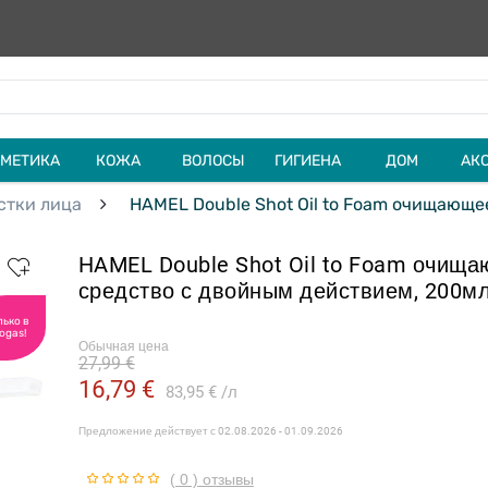
МЕТИКА
КОЖА
ВОЛОСЫ
ГИГИЕНА
ДОМ
АК
стки лица
HAMEL Double Shot Oil to Foam очищающе
HAMEL Double Shot Oil to Foam очищ
средство с двойным действием, 200м
лько в
ogas!
Обычная цена
27,99 €
16,79 €
83,95 €
л
Предложение действует с
02.08.2026 - 01.09.2026
( 0 ) отзывы