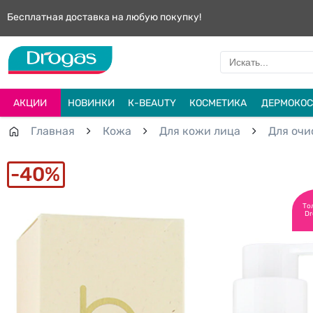
Бесплатная доставка на любую покупку!
АКЦИИ
НОВИНКИ
К-BEAUTY
КОСМЕТИКА
ДЕРМОКОС
Главная
Кожа
Для кожи лица
Для очи
40%
То
Dr