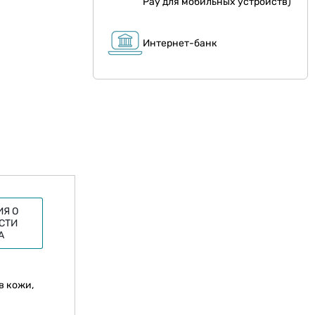
Pay для мобильных устройств)
Интернет-банк
Я О
СТИ
А
в кожи,