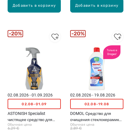
Добавить в корзину
Добавить в корзину
20%
20%
Только в
Drogas!
02.08.2026 - 01.09.2026
02.08.2026 - 19.08.2026
02.08-01.09
02.08-19.08
ASTONISH Specialist
DOMOL Cредство для
чистящее средство для
очищения стеклокерамики,
Обычная цена
Обычная цена
аэрофритюрниц, 750мл
300мл
6,29 €
2,89 €