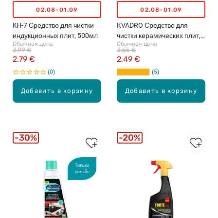
02.08-01.09
02.08-01.09
КН-7 Средство для чистки
KVADRO Средство для
индукционных плит, 500мл
чистки керамических плит,
Обычная цена
Обычная цена
730мл
3,99 €
3,55 €
2,79 €
2,49 €
0
5
Добавить в корзину
Добавить в корзину
30%
20%
Только
онлайн