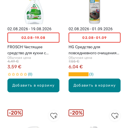
02.08.2026 - 19.08.2026
02.08.2026 - 01.09.2026
02.08-19.08
02.08-01.09
FROSCH Чистящее
HG Cредство для
средство для кухни с
повседневного очищения
Обычная цена
Обычная цена
гигиеническим эффектом,
керамических плит, 0.5л
4,49 €
7,55 €
300мл
3,59 €
6,04 €
0
3
Добавить в корзину
Добавить в корзину
20%
20%