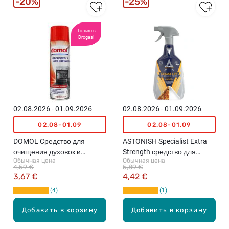
20%
25%
Только в
Drogas!
02.08.2026 - 01.09.2026
02.08.2026 - 01.09.2026
02.08-01.09
02.08-01.09
DOMOL Cредство для
ASTONISH Specialist Extra
очищения духовок и
Strength средство для
Обычная цена
Обычная цена
грилей, 500мл
быстрого удаления жира,
4,59 €
5,89 €
750мл
3,67 €
4,42 €
4
1
Добавить в корзину
Добавить в корзину