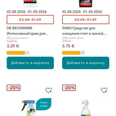
02.08.2026 - 01.09.2026
02.08.2026 - 01.09.2026
02.08-01.09
02.08-01.09
DR.BECKMANN
SANO Cредство для
Интенсивный крем для
очищения плит и грилей,
Обычная цена
Обычная цена
поверхностей плит и
750мл
4,69 €
7,19 €
нержавеющей стали,
3,29 €
5,75 €
250мл
1
7
Добавить в корзину
Добавить в корзину
20%
20%
Только
онлайн