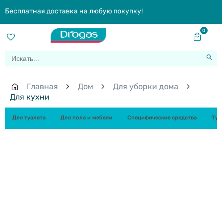
Бесплатная доставка на любую покупку!
0
Главная
Дом
Для уборки дома
Для кухни
Для туалета
Для пола и мебели
Специфические средства
Туа