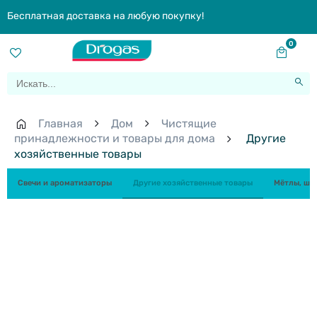
Бесплатная доставка на любую покупку!
0
Главная
Дом
Чистящие
принадлежности и товары для дома
Другие
хозяйственные товары
Свечи и ароматизаторы
Другие хозяйственные товары
Мётлы, шв