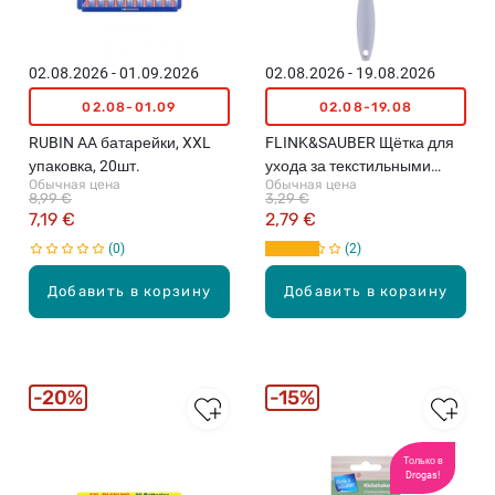
02.08.2026 - 01.09.2026
02.08.2026 - 19.08.2026
02.08-01.09
02.08-19.08
RUBIN AA батарейки, XXL
FLINK&SAUBER Щётка для
упаковка, 20шт.
ухода за текстильными
Обычная цена
Обычная цена
изделиями
8,99 €
3,29 €
7,19 €
2,79 €
0
2
Добавить в корзину
Добавить в корзину
20%
15%
Только в
Drogas!