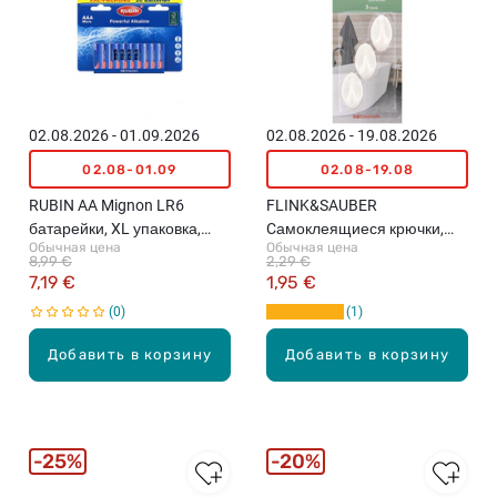
02.08.2026 - 01.09.2026
02.08.2026 - 19.08.2026
02.08-01.09
02.08-19.08
RUBIN AA Mignon LR6
FLINK&SAUBER
батарейки, XL упаковка,
Cамоклеящиеся крючки,
Обычная цена
Обычная цена
20шт.
3шт.
8,99 €
2,29 €
7,19 €
1,95 €
0
1
Добавить в корзину
Добавить в корзину
25%
20%