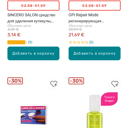
02.08-01.09
02.08-01.09
SINCERO SALON средство
OPI Repair Mode
для удаления кутикулы,
регенерирующая
Обычная цена
Обычная цена
15мл
сыворотка для ногтей, 9мл
4,49 €
30,99 €
3,14 €
21,69 €
9
0
Добавить в корзину
Добавить в корзину
30%
30%
Только в
Drogas!