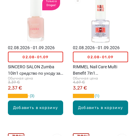
Только в
Drogas!
02.08.2026 - 01.09.2026
02.08.2026 - 01.09.2026
02.08-01.09
02.08-01.09
SINCERO SALON Zumba
RIMMEL Nail Care Multi
10in1 средство по уходу за
Benefit 7in1
Обычная цена
Обычная цена
ногтями, 10мл
многофункциональное
3,39 €
4,69 €
средство для ногтей, 12мл
2,37 €
3,27 €
3
1
Добавить в корзину
Добавить в корзину