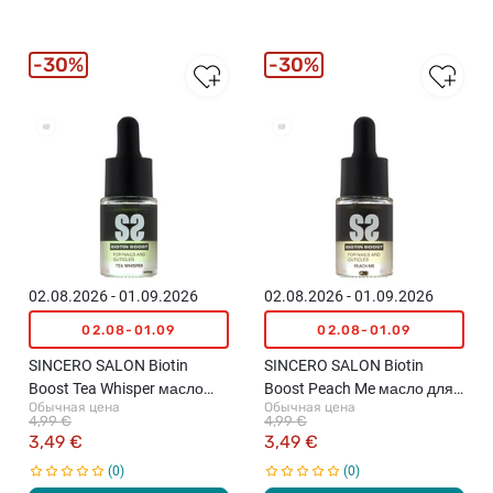
30%
30%
02.08.2026 - 01.09.2026
02.08.2026 - 01.09.2026
02.08-01.09
02.08-01.09
SINCERO SALON Biotin
SINCERO SALON Biotin
Boost Tea Whisper масло
Boost Peach Me масло для
Обычная цена
Обычная цена
для ногтей, 10мл
ногтей, 10мл
4,99 €
4,99 €
3,49 €
3,49 €
0
0