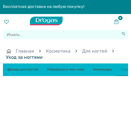
Бесплатная доставка на любую покупку!
0
Главная
Косметика
Для ногтей
Уход за ногтями
Декоры для ногтей
Гибридные и гель лаки
Aксессуары
Уход 