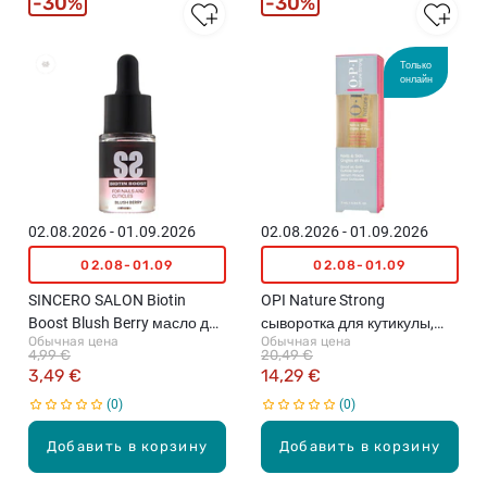
30%
30%
Только
онлайн
02.08.2026 - 01.09.2026
02.08.2026 - 01.09.2026
02.08-01.09
02.08-01.09
SINCERO SALON Biotin
OPI Nature Strong
Boost Blush Berry масло для
сыворотка для кутикулы,
Обычная цена
Обычная цена
ногтей, 10мл
7мл
4,99 €
20,49 €
3,49 €
14,29 €
0
0
Добавить в корзину
Добавить в корзину