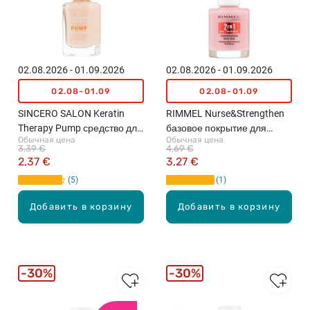
02.08.2026 - 01.09.2026
02.08.2026 - 01.09.2026
02.08-01.09
02.08-01.09
SINCERO SALON Keratin
RIMMEL Nurse&Strengthen
Therapy Pump средство для
базовое покрытие для
Обычная цена
Обычная цена
укрепления ногтей, 11мл
ухода за ногтями, 12мл
3,39 €
4,69 €
2,37 €
3,27 €
5
1
Добавить в корзину
Добавить в корзину
30%
30%