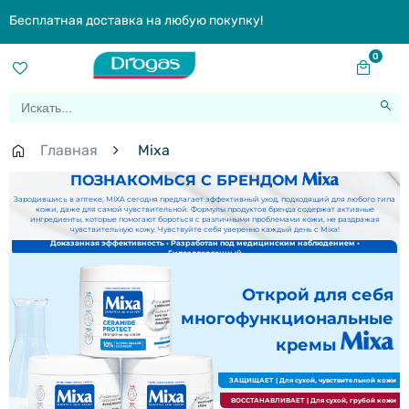
Бесплатная доставка на любую покупку!
0
Главная
Mixa
ПОЗНАКОМЬСЯ С БРЕНДОМ
Зародившись в аптеке, MIXA сегодня предлагает эффективный уход, подходящий для любого типа
кожи, даже для самой чувствительной. Формулы продуктов бренда содержат активные
ингредиенты, которые помогают бороться с различными проблемами кожи, не раздражая
чувствительную кожу. Чувствуйте себя уверенно каждый день с Mixa!
Доказанная эффективность • Разработан под медицинским наблюдением •
Гипоаллергенный
Открой для себя
многофункциональные
кремы
ЗАЩИЩАЕТ
| Для сухой, чувствительной кожи
ВОССТАНАВЛИВАЕТ
| Для сухой, грубой кожи