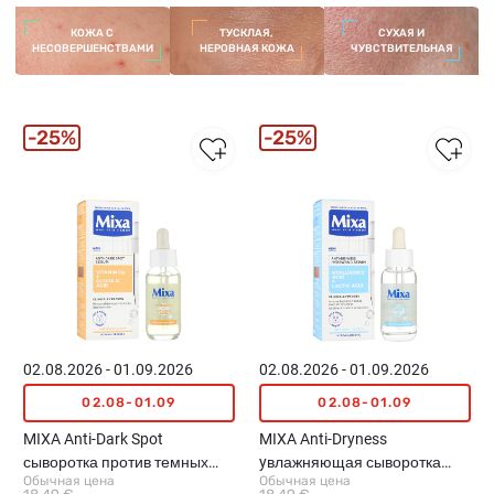
КОЖА С
ТУСКЛАЯ,
СУХАЯ И
НЕСОВЕРШЕНСТВАМИ
НЕРОВНАЯ КОЖА
ЧУВСТВИТЕЛЬНАЯ
25%
25%
02.08.2026 - 01.09.2026
02.08.2026 - 01.09.2026
02.08-01.09
02.08-01.09
MIXA Anti-Dark Spot
MIXA Anti-Dryness
сыворотка против темных
yвлажняющая сыворотка
Обычная цена
Обычная цена
пятен, 30мл
против сухой кожи, 30мл