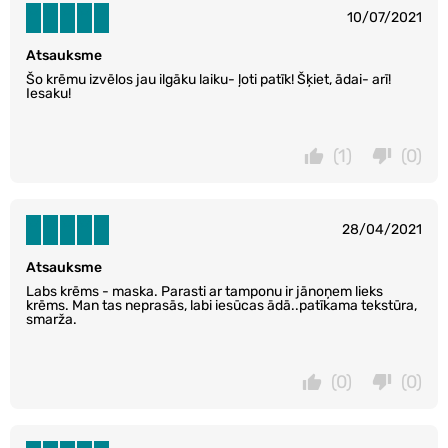
10/07/2021
Atsauksme
Šo krēmu izvēlos jau ilgāku laiku- ļoti patīk! Šķiet, ādai- arī!
Iesaku!
(1)
(0)
28/04/2021
Atsauksme
Labs krēms - maska. Parasti ar tamponu ir jānoņem lieks
krēms. Man tas neprasās, labi iesūcas ādā..patīkama tekstūra,
smarža.
(0)
(0)