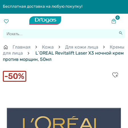
Бесплатная доставка на любую покупку!
0
Главная
Кожа
Для кожи лица
Кремы
для лица
L`OREAL Revitalift Laser X3 ночной крем
против морщин, 50мл
50%