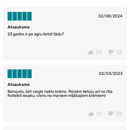
02/08/2024
Atsauksme
23 gados ir pa agru lietot tādu?
(0)
(0)
02/03/2023
Atsauksme
Barojošs, bet viegls nakts krēms. Reizēm lietoju arī no rīta.
Noteikti iesaku, viens no maniem mīļākajiem krēmiem!
(1)
(0)