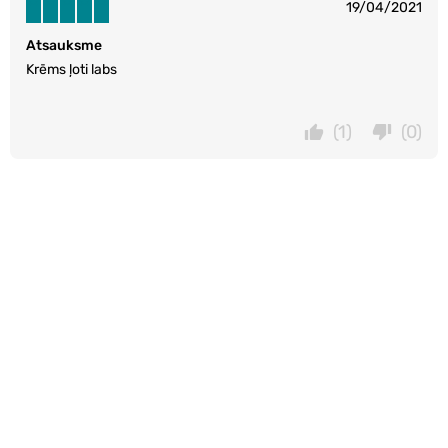
19/04/2021
Atsauksme
Krēms ļoti labs
(1)
(0)