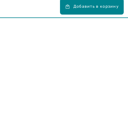
Добавить в корзину
Карьера в Drogas
ЧЗВ Часто задаваемые вопросы
Правила использования
О Drogas
Интернет-магазин