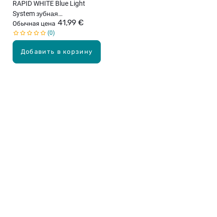
RAPID WHITE Blue Light
System зубная
41,99 €
отбеливающая система
Обычная цена
0
Добавить в корзину
Карьера в Drogas
ЧЗВ Часто задаваемые вопросы
Правила использования