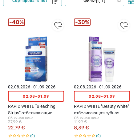
Фильтр
1
Сортировать по:
40%
30%
02.08.2026 - 01.09.2026
02.08.2026 - 01.09.2026
02.08-01.09
02.08-01.09
RAPID WHITE “Bleaching
RAPID WHITE "Beauty White"
Strips” отбеливающие
отбеливающая зубная
Обычная цена
Обычная цена
полоски, 6шт.
паста, 75мл
37,99 €
11,99 €
22,79 €
8,39 €
0
0