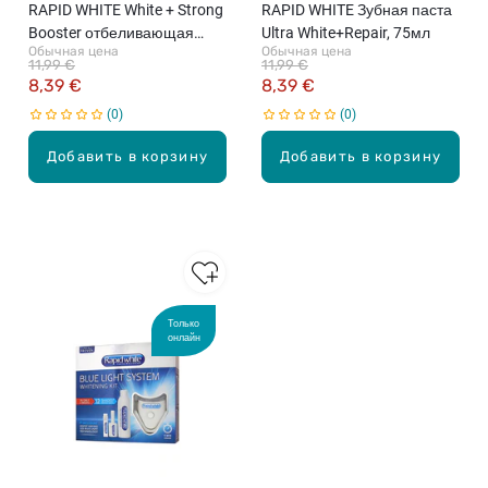
RAPID WHITE White + Strong
RAPID WHITE Зубная паста
Booster отбеливающая
Ultra White+Repair, 75мл
Обычная цена
Обычная цена
зубная паста, 75мл
11,99 €
11,99 €
8,39 €
8,39 €
0
0
Добавить в корзину
Добавить в корзину
Только
онлайн