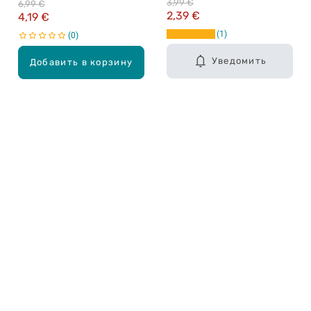
3,99 €
6,99 €
с частичками золота, 100мл
2,39 €
4,19 €
1
0
Уведомить
Добавить в корзину
Карьера в Drogas
ЧЗВ Часто задаваемые вопросы
Правила использования