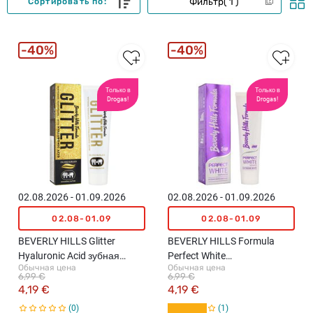
Фильтр
1
Сортировать по:
40%
40%
Только в
Только в
Drogas!
Drogas!
02.08.2026 - 01.09.2026
02.08.2026 - 01.09.2026
02.08-01.09
02.08-01.09
BEVERLY HILLS Glitter
BEVERLY HILLS Formula
Hyaluronic Acid зубная
Perfect White
Обычная цена
Обычная цена
паста, 100мл
отбеливающая зубная
6,99 €
6,99 €
паста, 100мл
4,19 €
4,19 €
0
1