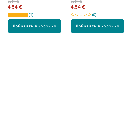
6,49 €
6,49 €
4,54 €
4,54 €
1
0
Добавить в корзину
Добавить в корзину
Карьера в Drogas
ЧЗВ Часто задаваемые вопросы
Правила использования