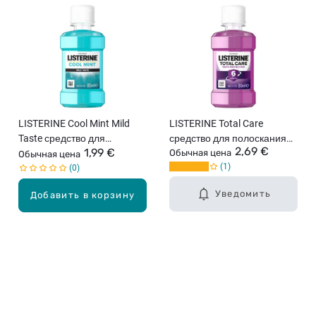
LISTERINE Cool Mint Mild
LISTERINE Total Care
Taste средство для
средство для полоскания
2,69 €
1,99 €
полоскания рта, 80мл
рта, 80мл
Обычная цена
Обычная цена
1
0
Уведомить
Добавить в корзину
Карьера в Drogas