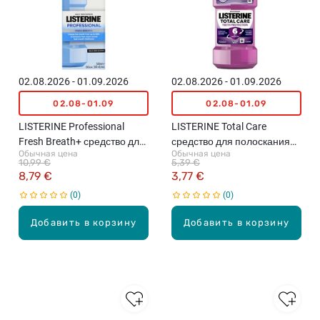
02.08.2026 - 01.09.2026
02.08.2026 - 01.09.2026
02.08-01.09
02.08-01.09
LISTERINE Professional
LISTERINE Total Care
Fresh Breath+ средство для
средство для полоскания
Обычная цена
Обычная цена
полоскания рта с мягким
рта, 250мл
10,99 €
5,39 €
вкусом, 500мл
8,79 €
3,77 €
0
0
Добавить в корзину
Добавить в корзину