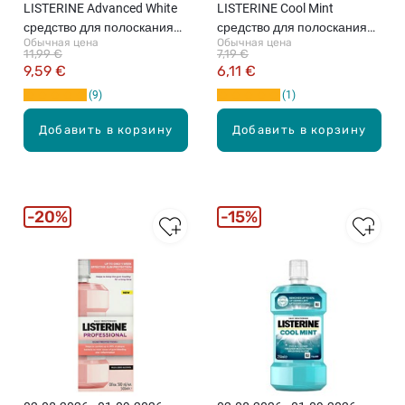
LISTERINE Advanced White
LISTERINE Cool Mint
средство для полоскания
средство для полоскания
Обычная цена
Обычная цена
рта, 1л
рта, 500мл
11,99 €
7,19 €
9,59 €
6,11 €
9
1
Добавить в корзину
Добавить в корзину
20%
15%