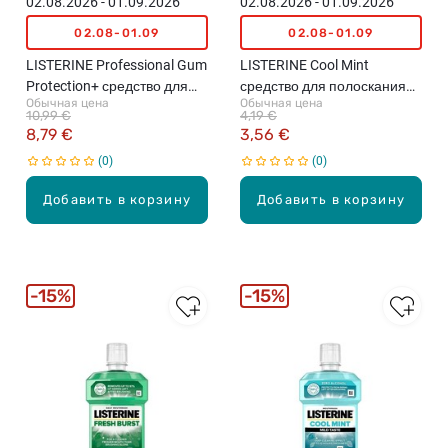
02.08.2026 - 01.09.2026
02.08.2026 - 01.09.2026
02.08-01.09
02.08-01.09
LISTERINE Professional Gum
LISTERINE Cool Mint
Protection+ средство для
средство для полоскания
Обычная цена
Обычная цена
полоскания рта с мягким
рта, 250мл
10,99 €
4,19 €
вкусом, 500мл
8,79 €
3,56 €
0
0
Добавить в корзину
Добавить в корзину
15%
15%