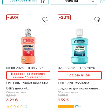
Фильтр
1
Сортировать по:
30%
20%
03.08.2026 - 10.08.2026
02.08.2026 - 01.09.2026
Подарок за покупку
02.08-01.09
свыше 15,99 евро!
LISTERINE Smart Rinse Mild
LISTERINE Cool Mint
Berry детский
средство для полоскания
Обычная цена
Обычная цена
ополаскиватель для
рта, 1л
8,99 €
11,99 €
полости рта, 500мл
6,29 €
9,59 €
0
24