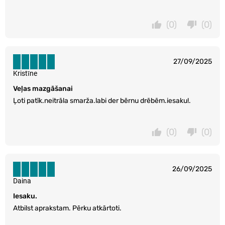
(0)
(0)
27/09/2025
Kristīne
Veļas mazgāšanai
Ļoti patīk.neitrāla smarža.labi der bērnu drēbēm.iesaku!.
(0)
(0)
26/09/2025
Daina
Iesaku.
Atbilst aprakstam. Pērku atkārtoti.