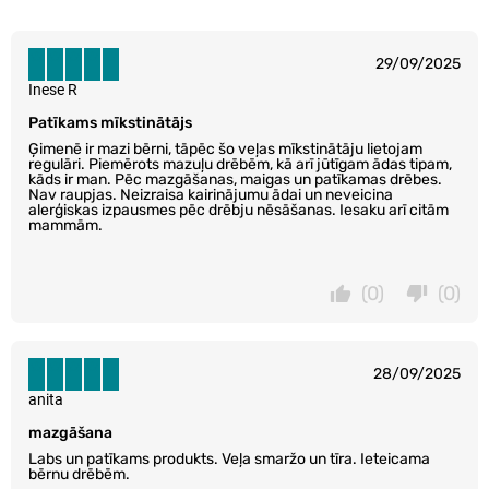
29/09/2025
Inese R
Patīkams mīkstinātājs
Ģimenē ir mazi bērni, tāpēc šo veļas mīkstinātāju lietojam
regulāri. Piemērots mazuļu drēbēm, kā arī jūtīgam ādas tipam,
kāds ir man. Pēc mazgāšanas, maigas un patīkamas drēbes.
Nav raupjas. Neizraisa kairinājumu ādai un neveicina
alerģiskas izpausmes pēc drēbju nēsāšanas. Iesaku arī citām
mammām.
(0)
(0)
28/09/2025
anita
mazgāšana
Labs un patīkams produkts. Veļa smaržo un tīra. Ieteicama
bērnu drēbēm.