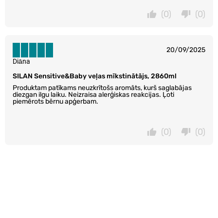
(0)
(0)
20/09/2025
Diāna
SILAN Sensitive&Baby veļas mīkstinātājs, 2860ml
Produktam patīkams neuzkrītošs aromāts, kurš saglabājas
diezgan ilgu laiku. Neizraisa alerģiskas reakcijas. Ļoti
piemērots bērnu apģerbam.
(0)
(0)