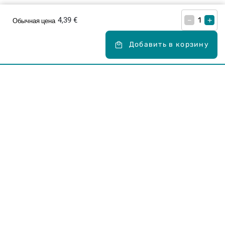
4,39 €
–
+
Обычная цена
Добавить в корзину
Карьера в Drogas
ЧЗВ Часто задаваемые вопросы
Правила использования
О Drogas