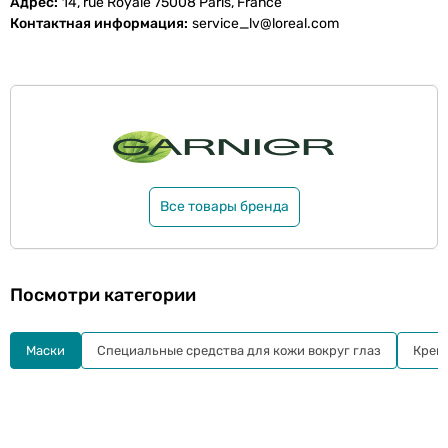
Адрес
14, rue Royale 75008 Paris, France
Контактная информация
service_lv@loreal.com
Все товары бренда
Посмотри категории
Маски
Специальные средства для кожи вокруг глаз
Кремы