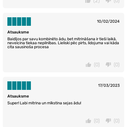
(2)
(0)
10/02/2024
Atsauksme
Baidījos par savu kombinēto ādu, bet mitrināšana ir tieši laikā,
neveicina tiekaa nepilnības. Lieliski pēc pirts, lidojuma vai kāda
cita sausinoša procesa
(0)
(0)
17/03/2023
Atsauksme
Super! Labi mitrina un mīkstina sejas ādu!
(0)
(0)