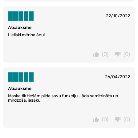
22/10/2022
Atsauksme
Lieliski mitrina ādu!
(0)
(0)
26/04/2022
Atsauksme
Maska tik tiešām pilda savu funkciju - āda samitrināta un
mirdzoša, iesaku!
(0)
(0)