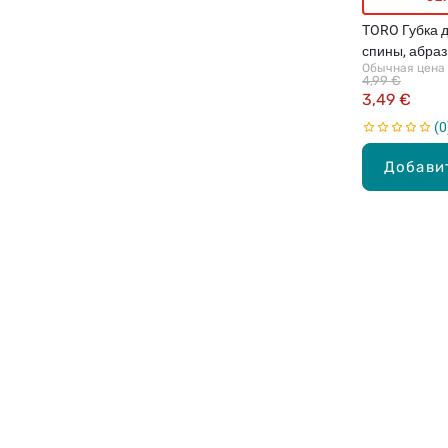
TORO Губка 
спины, абраз
Обычная цена
4,99 €
3,49 €
0
Добави