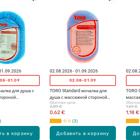
 01.09.2026
02.08.2026 - 01.09.2026
02.08.
.08-01.09
02.08-01.09
чалка для душа с
TORO Standard мочалка для
TORO C
тороной
душа с массажной стороной
массаж
Обычная цена
Обычна
вета)
(различные цвета)
0,89 €
1,69 €
0,62 €
1,18 €
3
ть в корзину
Добавить в корзину
До