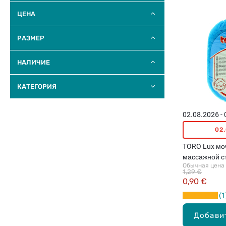
ЦЕНА
РАЗМЕР
НАЛИЧИЕ
КАТЕГОРИЯ
02.08.2026 -
02
TORO Lux мо
массажной с
Обычная цена
(различные ц
1,29 €
0,90 €
1
Добави