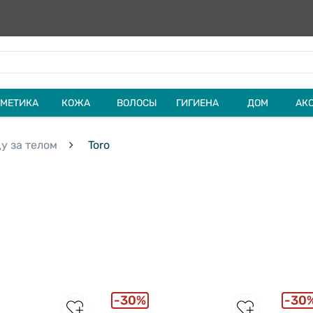
МЕТИКА
КОЖА
ВОЛОСЫ
ГИГИЕНА
ДОМ
АК
у за телом
Toro
30%
30