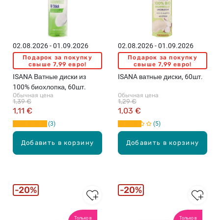
е
в
а
т
н
02.08.2026 - 01.09.2026
02.08.2026 - 01.09.2026
ы
Подарок за покупку
Подарок за покупку
е
свыше 7,99 евро!
свыше 7,99 евро!
п
ISANA Ватные диски из
ISANA ватные диски, 60шт.
а
100% биохлопка, 60шт.
л
Обычная цена
Обычная цена
1,39 €
1,29 €
о
1,11 €
1,03 €
ч
3
5
к
и
Добавить в корзину
Добавить в корзину
,
7
0
ш
т
20%
20%
.
Только в
Только в