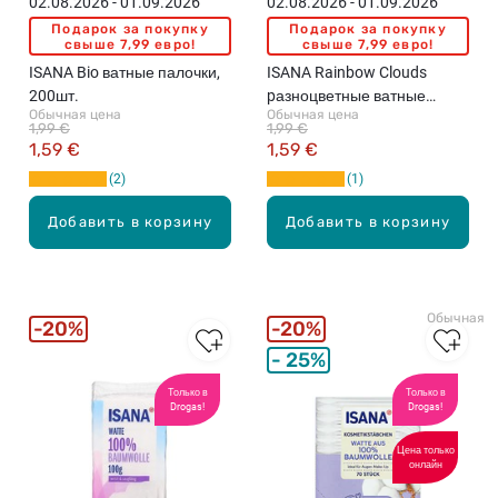
02.08.2026 - 01.09.2026
02.08.2026 - 01.09.2026
Подарок за покупку
Подарок за покупку
свыше 7,99 евро!
свыше 7,99 евро!
ISANA Bio ватные палочки,
ISANA Rainbow Clouds
200шт.
pазноцветные ватные
Обычная цена
Обычная цена
палочки, 200шт.
1,99 €
1,99 €
1,59 €
1,59 €
2
1
Добавить в корзину
Добавить в корзину
Обычная ц
20%
20%
25%
Только в
Только в
Drogas!
Drogas!
Цена только
онлайн