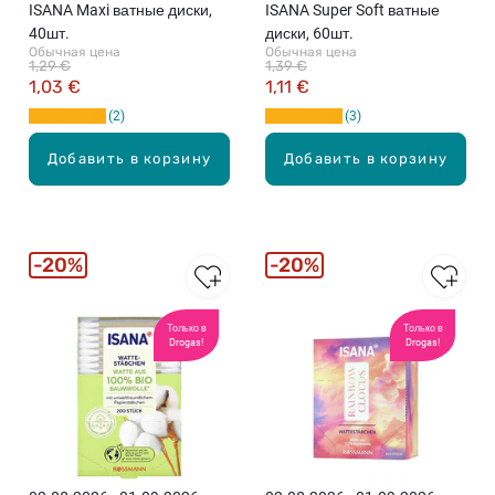
ISANA Maxi ватные диски,
ISANA Super Soft ватные
40шт.
диски, 60шт.
Обычная цена
Обычная цена
1,29 €
1,39 €
1,03 €
1,11 €
2
3
Добавить в корзину
Добавить в корзину
20%
20%
Только в
Только в
Drogas!
Drogas!