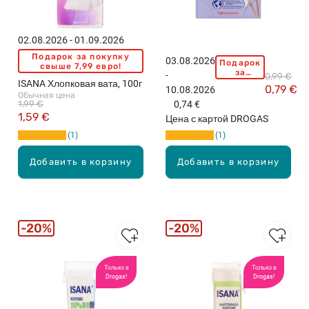
02.08.2026 - 01.09.2026
Подарок за покупку
03.08.2026
Подарок
I
свыше 7,99 евро!
за
-
0,99 €
S
покупку
ISANA Хлопковая вата, 100г
0,79 €
10.08.2026
свыше
A
Обычная цена
15,99
1,99 €
0,74 €
N
евро!
1,59 €
Цена с картой DROGAS
A
1
1
К
о
Добавить в корзину
Добавить в корзину
с
м
е
т
и
20%
20%
ч
е
с
Только в
Только в
Drogas!
Drogas!
к
и