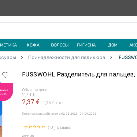
МЕТИКА
КОЖА
ВОЛОСЫ
ГИГИЕНА
ДОМ
АК
ссуары
Принадлежности для педикюра
FUSSWOH
FUSSWOHL Разделитель для пальцев, 
Обычная цена
лько в
ogas!
2,79 €
2,37 €
1,18 €
шт
Предложение действует с
02.08.2026 - 01.09.2026
( 0 ) отзывы
602145