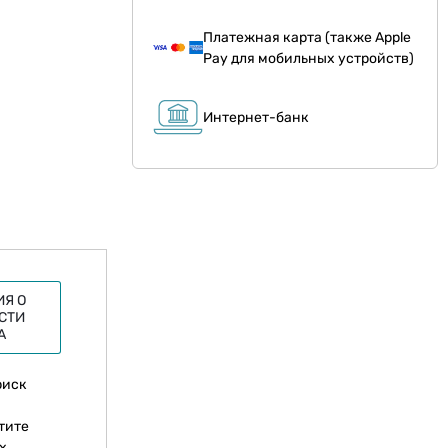
Платежная карта (также Apple
Pay для мобильных устройств)
Интернет-банк
Я О
СТИ
А
риск
тите
х