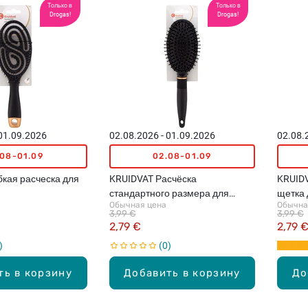
Только в
Только в
Drogas!
Drogas!
 01.09.2026
02.08.2026 - 01.09.2026
02.08.
.08-01.09
02.08-01.09
бкая расческа для
KRUIDVAT Расчёска
KRUID
стандартного размера для
щетка 
Обычная цена
Обычна
волос
разме
3,99 €
3,99 €
2,79 €
2,79 
0
ть в корзину
Добавить в корзину
До