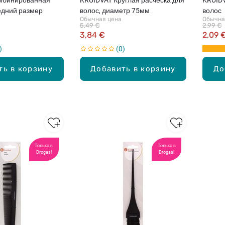
едний размер
волос, диаметр 75мм
волос
Обычная цена
Обычна
5,49 €
2,99 €
3,84 €
2,09 
0
ть в корзину
Добавить в корзину
До
Только в
Только в
Drogas!
Drogas!