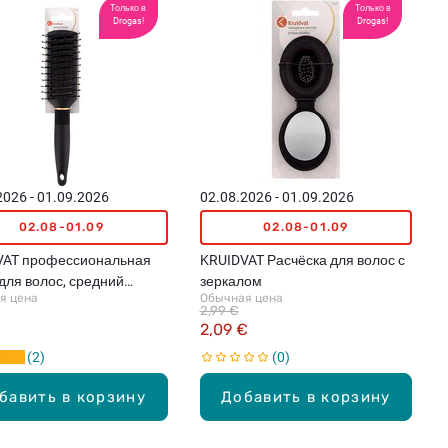
Только в
Только в
Drogas!
Drogas!
2026 - 01.09.2026
02.08.2026 - 01.09.2026
02.08-01.09
02.08-01.09
VAT профессиональная
KRUIDVAT Расчёска для волос с
для волос, средний
зеркалом
я цена
Обычная цена
р
2,99 €
€
2,09 €
2
0
бавить в корзину
Добавить в корзину