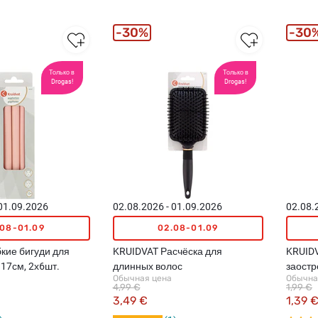
30%
30
Только в
Только в
Drogas!
Drogas!
 01.09.2026
02.08.2026 - 01.09.2026
02.08.
.08-01.09
02.08-01.09
кие бигуди для
KRUIDVAT Расчёска для
KRUIDV
 17см, 2х6шт.
длинных волос
заостр
Обычная цена
Обычна
4,99 €
1,99 €
3,49 €
1,39 