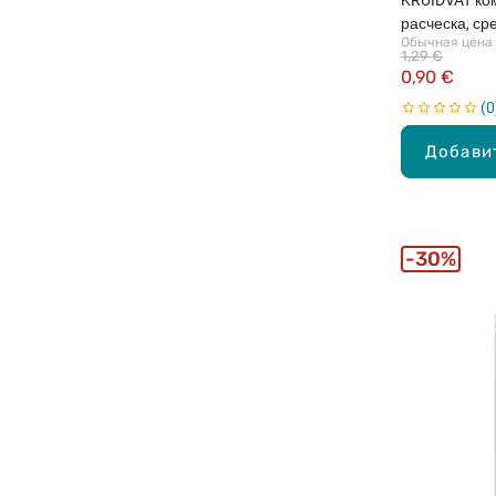
расческа, ср
Обычная цена
1,29 €
0,90 €
0
Добави
30%