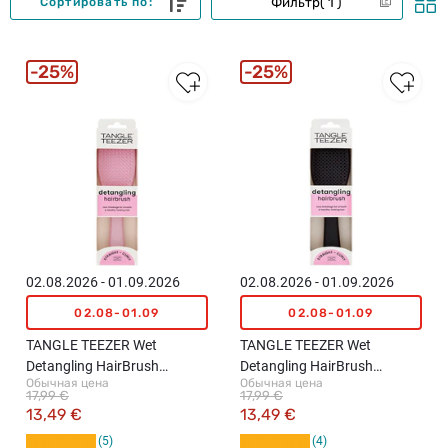
Фильтр
1
Сортировать по:
25%
25%
02.08.2026 - 01.09.2026
02.08.2026 - 01.09.2026
02.08-01.09
02.08-01.09
TANGLE TEEZER Wet
TANGLE TEEZER Wet
Detangling HairBrush
Detangling HairBrush
Обычная цена
Обычная цена
расческа для волос, Pink
расческа для волос, Black
17,99 €
17,99 €
13,49 €
13,49 €
5
4