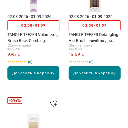
02.08.2026 - 01.09.2026
02.08.2026 - 01.09.2026
02.08-01.09
02.08-01.09
TANGLE TEEZER Volumizing
TANGLE TEEZER Detangling
Brush Back-Combing
HairBrush расчёска для
Обычная цена
Обычная цена
расческа для волос,
волос, Midnight Silver
13,29 €
20,99 €
Black/Lilac
9,95 €
15,69 €
0
0
Добавить в корзину
Добавить в корзину
25%