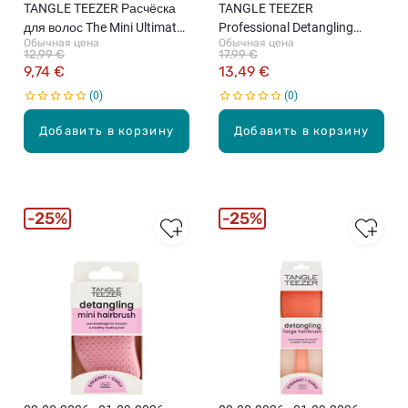
TANGLE TEEZER Расчёска
TANGLE TEEZER
для волос The Mini Ultimate
Professional Detangling
Обычная цена
Обычная цена
Detangler – Millenian Pink
HairBrush расческа для
12,99 €
17,99 €
волос, Panther Black
9,74 €
13,49 €
0
0
Добавить в корзину
Добавить в корзину
25%
25%