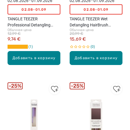
02.08.2026 - 01.09.2026
02.08.2026 - 01.09.2026
02.08-01.09
02.08-01.09
TANGLE TEEZER
TANGLE TEEZER Wet
Professional Detangling
Detangling HairBrush
Обычная цена
Обычная цена
HairBrush расческа для
расческа для волос, L,
12,99 €
20,99 €
волос Mini, Millenial Pink
Peach
9,74 €
15,69 €
1
0
Добавить в корзину
Добавить в корзину
25%
25%