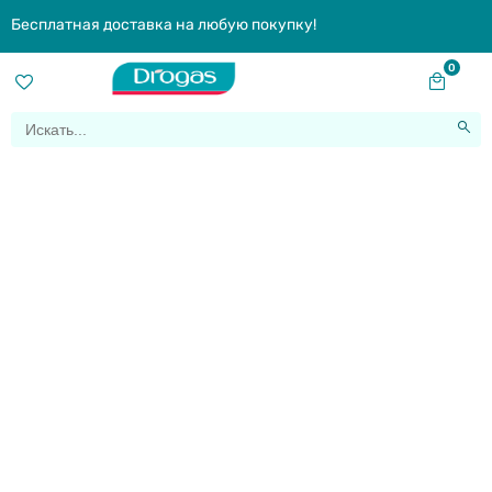
Бесплатная доставка на любую покупку!
0
Вот уже 10-й год подряд
Drogas реализует проект
«Всемирный день мытья
рук»
Home
|
Вот уже 10-й год подряд Drogas реализует проект «Всемирный день